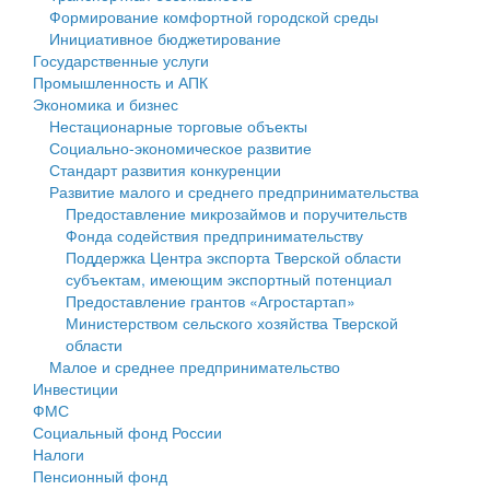
Формирование комфортной городской среды
Государственные услуги
Символика
муниципального округа Тверской области
Финансовое управление
Инициативное бюджетирование
Государственные услуги
Промышленность и АПК
Устав
Администрация Кашинского муниципального округа
Бюджет для граждан
Промышленность и АПК
Экономика и бизнес
Экономика и бизнес
Гостям округа
Тверской области
Имущество
Нестационарные торговые объекты
Социально-экономическое развитие
...
Туризм
Управление сельскими территориями
Выявление правообладателей ранее учтенных
Стандарт развития конкуренции
Развитие малого и среднего предпринимательства
Культура
Открытые данные
объектов недвижимости
Предоставление микрозаймов и поручительств
Фонда содействия предпринимательству
Образование
Работа с обращениями граждан
Имущественная поддержка субъектов малого и
Поддержка Центра экспорта Тверской области
субъектам, имеющим экспортный потенциал
Здравоохранение
Муниципальный контроль
среднего предпринимательства
Предоставление грантов «Агростартап»
Министерством сельского хозяйства Тверской
Социальная защита
Муниципальные услуги
Информационная поддержка субъектов малого и
области
Малое и среднее предпринимательство
Фотоальбом
Проекты административных регламентов
среднего предпринимательства
Инвестиции
ФМС
Антимонопольный комплаенс
Муниципальные программы
Социальный фонд России
Налоги
Противодействие коррупции
Контрольно-счетная палата
Пенсионный фонд