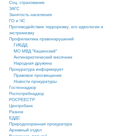
Соц. страхование
Персональные данные
ЗАГС
Занятость населения
Оценка регулирующего воздействия
ГО и ЧС
Противодействие терроризму, его идеологии и
Деятельность МУ
экстремизму
Профилактика правонарушений
Нормативы градостроительного проектирования
ГИБДД
МО МВД "Кашинский"
Правила землепользования и застройки
Антинаркотический месячник
Народная дружина
Генеральные планы
Прокуратура информирует
Правовое просвещение
Проекты планировки территории
Новости прокуратуры
Гостехнадзор
Собрание депутатов
Роспотребнадзор
РОСРЕЕСТР
Городское поселение
Центробанк
Разное
Сельские поселения
ЕДДС
Природоохранная прокуратура
Архивный отдел
Внимание, розыск!