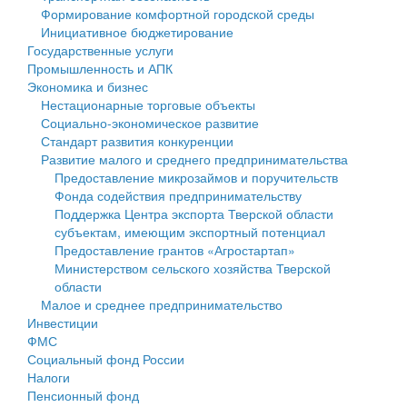
Формирование комфортной городской среды
Государственные услуги
Символика
муниципального округа Тверской области
Финансовое управление
Инициативное бюджетирование
Государственные услуги
Промышленность и АПК
Устав
Администрация Кашинского муниципального округа
Бюджет для граждан
Промышленность и АПК
Экономика и бизнес
Экономика и бизнес
Гостям округа
Тверской области
Имущество
Нестационарные торговые объекты
Социально-экономическое развитие
...
Туризм
Управление сельскими территориями
Выявление правообладателей ранее учтенных
Стандарт развития конкуренции
Развитие малого и среднего предпринимательства
Культура
Открытые данные
объектов недвижимости
Предоставление микрозаймов и поручительств
Фонда содействия предпринимательству
Образование
Работа с обращениями граждан
Имущественная поддержка субъектов малого и
Поддержка Центра экспорта Тверской области
субъектам, имеющим экспортный потенциал
Здравоохранение
Муниципальный контроль
среднего предпринимательства
Предоставление грантов «Агростартап»
Министерством сельского хозяйства Тверской
Социальная защита
Муниципальные услуги
Информационная поддержка субъектов малого и
области
Малое и среднее предпринимательство
Фотоальбом
Проекты административных регламентов
среднего предпринимательства
Инвестиции
ФМС
Антимонопольный комплаенс
Муниципальные программы
Социальный фонд России
Налоги
Противодействие коррупции
Контрольно-счетная палата
Пенсионный фонд