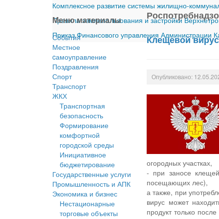
Комплексное развитие системы жилищно-коммуналь
Роспотребнадз
Меню материалы
Правила землепользования и застройки Верхнетро
Приказ Финансового управления Администрации Ка
События
Клещевой виру
Местное
cамоуправление
Поздравления
Спорт
Опубликовано: 12.05.20
Транспорт
ЖКХ
Транспортная
безопасность
Формирование
комфортной
городской среды
Инициативное
огородных участках,
бюджетирование
- при заносе клещей
Государственные услуги
посещающих лес),
Промышленность и АПК
а также, при употреб
Экономика и бизнес
вирус может находит
Нестационарные
продукт только после
торговые объекты