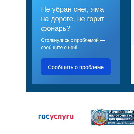
Не убран снег, яма
на дороге, не горит
фонарь?
Столкнулись с проблемой —
сообщите о ней!
Сообщить о проблеме