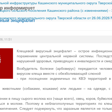
ной инфраструктуры Кашинского муниципального округа Тверской
ор информирует
ицкого сельского поселения Кашинского района (с изменениями)
-
шинского муниципального округа Тверской области от 26.06.2026
сный энцефалит
26, 11:51
Клещевой вирусный энцефалит – острое инфекционн
поражением центральной нервной системы. Последст
нарушений здоровья, приводящих к инвалидности и смер
Возбудитель болезни (арбовирус) передается челов
вирусом клеща вместе с обезболивающей слюной
- при посещении эндемичных по КВЭ территорий в л
 животными (собаками, кошками) или людьми – на одежде, с 
лении в пищу сырого молока коз (чаще всего), овец, коров, буйвол
ься в молоке. Поэтому в неблагополучных территориях по кле
 кипячения. Следует подчеркнуть, что заразным является не тольк