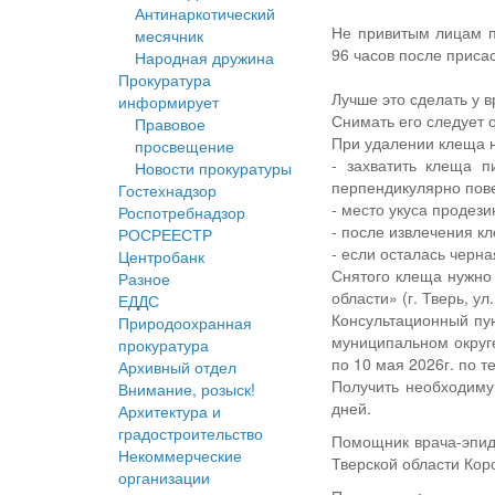
Антинаркотический
Не привитым лицам п
месячник
96 часов после приса
Народная дружина
Прокуратура
Лучше это сделать у 
информирует
Снимать его следует 
Правовое
При удалении клеща 
просвещение
- захватить клеща 
Новости прокуратуры
перпендикулярно повер
Гостехнадзор
- место укуса продез
Роспотребнадзор
- после извлечения к
РОСРЕЕСТР
- если осталась черна
Центробанк
Снятого клеща нужно
Разное
области» (г. Тверь, у
ЕДДС
Консультационный пу
Природоохранная
муниципальном округ
прокуратура
по 10 мая 2026г. по те
Архивный отдел
Получить необходимую
Внимание, розыск!
дней.
Архитектура и
градостроительство
Помощник врача-эпид
Некоммерческие
Тверской области Кор
организации