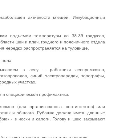
 наибольшей активности клещей. Инкубационный
зким подъемом температуры до 38-39 градусов,
бласти шеи и плеч, грудного и поясничного отдела
ия нередко распространяется на туловище.
 пола.
быванием в лесу – работники леспромхозов,
газопроводов, линий электропередач, топографы,
ородных участках.
 и специфической профилактики.
тюмов (для организованных контингентов) или
ротник и обшлага. Рубашка должна иметь длинные
брюк - в носки и сапоги. Голову и шею закрывают
батывают открытые участки тела и одежду.