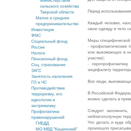
Министерством
сельского хозяйства
Перед использованием
Тверской области
Малое и среднее
Каждый человек, нах
предпринимательство
свою одежду и тело с
Инвестиции
ФМС
Меры специфической 
Социальный фонд
- профилактические 
России
или выезжающих в ни
Налоги
участки);
Пенсионный фонд
- серопрофилактику
Соц. страхование
энцефалиту территори
ЗАГС
Занятость населения
Все люди, выезжающие
ГО и ЧС
Противодействие
В Российской Федерац
терроризму, его
можно сделать в прив
идеологии и
экстремизму
Следует запомнить,
Профилактика
неблагополучную тер
правонарушений
Что делать и куда о
ГИБДД
произошло присасыв
МО МВД "Кашинский"