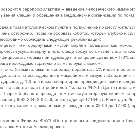
роводится серопрофилактика – введение человеческого иммуног
сывания клещей и обращения в медицинские организации по пока
врача в травматологическом пункте в поликлинике по месту житель
очень осторожно, чтобы не оборвать хоботок, который глубоко и си
необходимо соблюдать следующие рекомендации:
пинцетом или обернутыми чистой марлей пальцами как можно 
хности укуса повернуть тело клеща вокруг оси, извлечь его из ко
инфицировать любым пригодным для этих целей средством (70% спи
леща необходимо тщательно вымыть руки с мылом,
я точка (отрыв головки или хоботка) обработать 5% йодом и остав
 доставить на исследование в микробиологическую лабораторию «
л. Дарвина, д. 13) или иные лаборатории, проводящие такие исслед
нкт по защите прав потребителей Филиала ФБУЗ «Центр гигиены и
е Тверской области проводит тематическую «горячую линию» по п
лефону 8(48-234) 2-08-56, или по адресу: 171640, г. Кашин, ул. Лен
 консультацию граждане смогут ежедневно с 09-00 до 17-00 (пе
емиолога Филиала ФБУЗ «Центр гигиены и эпидемиологии в Твер
олькова Наталья Александровна.