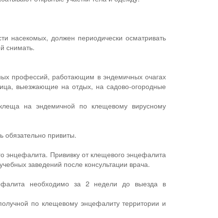
сти насекомых, должен периодически осматривать
й снимать.
ьных профессий, работающим в эндемичных очагах
лица, выезжающие на отдых, на садово-огородные
 клеща на эндемичной по клещевому вирусному
ь обязательно привиты.
го энцефалита. Прививку от клещевого энцефалита
 учебных заведений после консультации врача.
цефалита необходимо за 2 недели до выезда в
ополучной по клещевому энцефалиту территории и