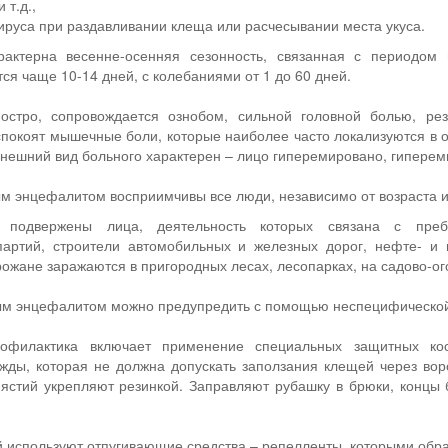
 т.д.,
вируса при раздавливании клеща или расчесывании места укуса.
рактерна весенне-осенняя сезонность, связанная с периодом
ся чаще 10-14 дней, с колебаниями от 1 до 60 дней.
 остро, сопровождается ознобом, сильной головной болью, ре
спокоят мышечные боли, которые наиболее часто локализуются в о
Внешний вид больного характерен – лицо гиперемировано, гиперем
м энцефалитом восприимчивы все люди, независимо от возраста и
 подвержены лица, деятельность которых связана с пре
партий, строители автомобильных и железных дорог, нефте- и 
орожане заражаются в пригородных лесах, лесопарках, на садово-ог
м энцефалитом можно предупредить с помощью неспецифической
офилактика включает применение специальных защитных кос
жды, которая не должна допускать заползания клещей через во
пястий укрепляют резинкой. Заправляют рубашку в брюки, концы 
 используют отпугивающие средства – репелленты, которыми обра