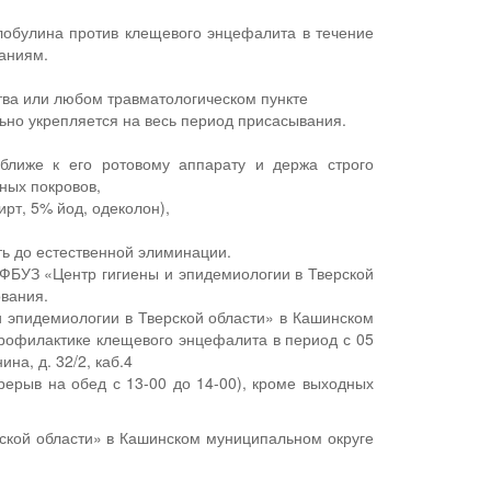
лобулина против клещевого энцефалита в течение
заниям.
ства или любом травматологическом пункте
льно укрепляется на весь период присасывания.
ближе к его ротовому аппарату и держа строго
жных покровов,
рт, 5% йод, одеколон),
ить до естественной элиминации.
ФБУЗ «Центр гигиены и эпидемиологии в Тверской
ования.
 эпидемиологии в Тверской области» в Кашинском
рофилактике клещевого энцефалита в период с 05
ина, д. 32/2, каб.4
рерыв на обед с 13-00 до 14-00), кроме выходных
ской области» в Кашинском муниципальном округе