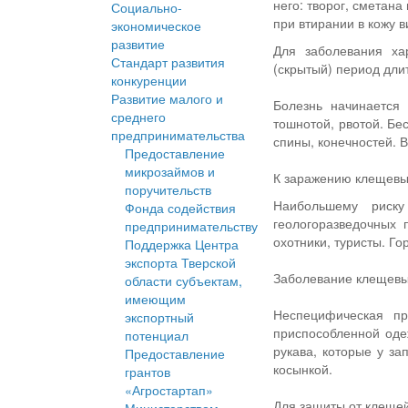
него: творог, сметана и
Социально-
при втирании в кожу 
экономическое
развитие
Для заболевания ха
Стандарт развития
(скрытый) период длит
конкуренции
Развитие малого и
Болезнь начинается
среднего
тошнотой, рвотой. Бе
предпринимательства
спины, конечностей. 
Предоставление
микрозаймов и
К заражению клещевы
поручительств
Наибольшему риску
Фонда содействия
геологоразведочных 
предпринимательству
охотники, туристы. Г
Поддержка Центра
экспорта Тверской
Заболевание клещевы
области субъектам,
имеющим
Неспецифическая пр
экспортный
приспособленной оде
потенциал
рукава, которые у за
Предоставление
косынкой.
грантов
«Агростартап»
Для защиты от клещей