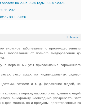
 области на 2025-2030 годы
-
02.07.2026
30.11.2020
 №27
-
30.06.2026
Печать
ое вирусное заболевание, с преимущественным
вия заболевания: от полного выздоровления до
ти.
еку в первые минуты присасывания зараженного
есах, лесопарках, на индивидуальных садово-
цветами, ветками и т. д. (заражение людей, не
ов, у которых в период массового нападения клещей
щевому энцефалиту необходимо употреблять этот
о сырое молоко, но и продукты, приготовленные из