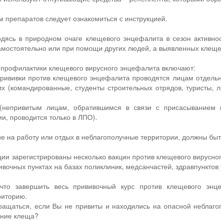
 препаратов следует ознакомиться с инструкцией.
одясь в природном очаге клещевого энцефалита в сезон активно
амостоятельно или при помощи других людей, а выявленных клеще
профилактики клещевого вирусного энцефалита включают:
прививки против клещевого энцефалита проводятся лицам отдел
х (командированные, студенты строительных отрядов, туристы, 
 (непривитым лицам, обратившимся в связи с присасыванием
и, проводится только в ЛПО).
 на работу или отдых в неблагополучные территории, должны быт
ии зарегистрированы несколько вакцин против клещевого вирусно
ивочных пунктах на базах поликлиник, медсанчастей, здравпунктов
 что завершить весь прививочный курс против клещевого эн
риторию.
бращаться, если Вы не привиты и находились на опасной неблаг
ание клеща?