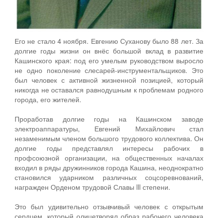
Его не стало 4 ноября. Евгению Суханову было 88 лет. За
долгие годы жизни он внёс большой вклад в развитие
Кашинского края: под его умелым руководством выросло
не одно поколение слесарей-инструментальщиков. Это
был человек с активной жизненной позицией, который
никогда не оставался равнодушным к проблемам родного
города, его жителей.
Проработав долгие годы на Кашинском заводе
электроаппаратуры, Евгений Михайлович стал
незаменимым членом большого трудового коллектива. Он
долгие годы представлял интересы рабочих в
профсоюзной организации, на общественных началах
входил в ряды дружинников города Кашина, неоднократно
становился ударником различных соцсоревнований,
награжден Орденом трудовой Славы lll степени.
Это был удивительно отзывчивый человек с открытым
сердцем, который олицетворял образ рабочего человека