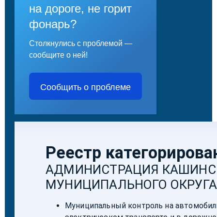
на дороге, не горит
фонарь?
Столкнулись с проблемой —
сообщите о ней!
Сообщить о проблеме