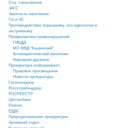
Соц. страхование
Персональные данные
ЗАГС
Занятость населения
Оценка регулирующего воздействия
ГО и ЧС
Противодействие терроризму, его идеологии и
Деятельность МУ
экстремизму
Профилактика правонарушений
Нормативы градостроительного проектирования
ГИБДД
МО МВД "Кашинский"
Правила землепользования и застройки
Антинаркотический месячник
Народная дружина
Генеральные планы
Прокуратура информирует
Правовое просвещение
Проекты планировки территории
Новости прокуратуры
Гостехнадзор
Собрание депутатов
Роспотребнадзор
РОСРЕЕСТР
Городское поселение
Центробанк
Разное
Сельские поселения
ЕДДС
Природоохранная прокуратура
Архивный отдел
Внимание, розыск!