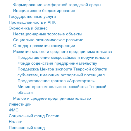
Формирование комфортной городской среды
Государственные услуги
Символика
муниципального округа Тверской области
Финансовое управление
Инициативное бюджетирование
Государственные услуги
Промышленность и АПК
Устав
Администрация Кашинского муниципального округа
Бюджет для граждан
Промышленность и АПК
Экономика и бизнес
Экономика и бизнес
Гостям округа
Тверской области
Имущество
Нестационарные торговые объекты
Социально-экономическое развитие
...
Туризм
Управление сельскими территориями
Выявление правообладателей ранее учтенных
Стандарт развития конкуренции
Развитие малого и среднего предпринимательства
Культура
Открытые данные
объектов недвижимости
Предоставление микрозаймов и поручительств
Фонда содействия предпринимательству
Образование
Работа с обращениями граждан
Имущественная поддержка субъектов малого и
Поддержка Центра экспорта Тверской области
субъектам, имеющим экспортный потенциал
Здравоохранение
Муниципальный контроль
среднего предпринимательства
Предоставление грантов «Агростартап»
Министерством сельского хозяйства Тверской
Социальная защита
Муниципальные услуги
Информационная поддержка субъектов малого и
области
Малое и среднее предпринимательство
Фотоальбом
Проекты административных регламентов
среднего предпринимательства
Инвестиции
ФМС
Антимонопольный комплаенс
Муниципальные программы
Социальный фонд России
Налоги
Противодействие коррупции
Контрольно-счетная палата
Пенсионный фонд