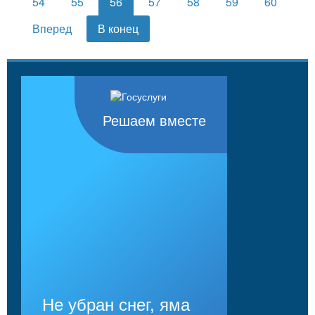
54
55
56
57
58
59
60
Вперед
В конец
Решаем вместе
Не убран снег, яма