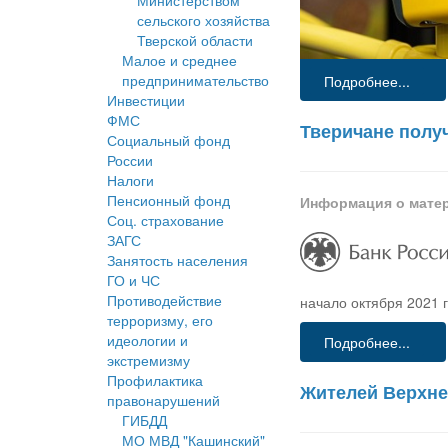
Министерством
сельского хозяйства
Тверской области
Малое и среднее
предпринимательство
Подробнее...
Инвестиции
ФМС
Тверичане полу
Социальный фонд
России
Налоги
Пенсионный фонд
Информация о мате
Соц. страхование
ЗАГС
Занятость населения
ГО и ЧС
Противодействие
начало октября 2021 
терроризму, его
идеологии и
Подробнее...
экстремизму
Профилактика
Жителей Верхне
правонарушений
ГИБДД
МО МВД "Кашинский"