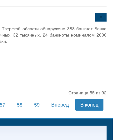
ы Тверской области обнаружено 388 банкнот Банка
ячных, 32 тысячных, 24 банкноты номиналом 2000
вки.
Страница 55 из 92
57
58
59
Вперед
В конец