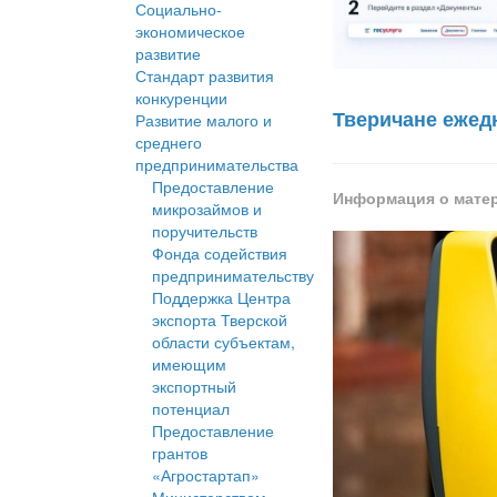
Социально-
экономическое
развитие
Стандарт развития
конкуренции
Тверичане ежед
Развитие малого и
среднего
предпринимательства
Предоставление
Информация о мате
микрозаймов и
поручительств
Фонда содействия
предпринимательству
Поддержка Центра
экспорта Тверской
области субъектам,
имеющим
экспортный
потенциал
Предоставление
грантов
«Агростартап»