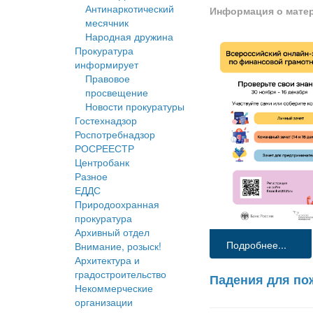
Антинаркотический
Информация о мате
месячник
Народная дружина
Прокуратура
информирует
Правовое
просвещение
Новости прокуратуры
Гостехнадзор
Роспотребнадзор
РОСРЕЕСТР
Центробанк
Разное
ЕДДС
Природоохранная
прокуратура
Архивный отдел
Подробнее...
Внимание, розыск!
Архитектура и
градостроительство
Падения для по
Некоммерческие
организации