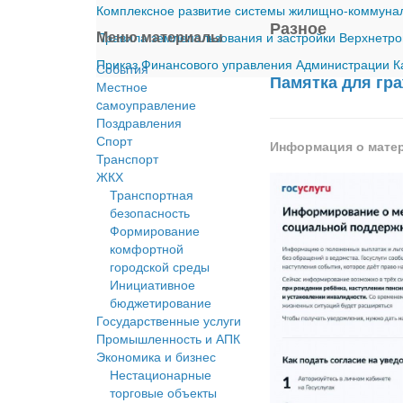
Комплексное развитие системы жилищно-коммуналь
Разное
Меню материалы
Правила землепользования и застройки Верхнетро
Приказ Финансового управления Администрации Ка
События
Памятка для гр
Местное
cамоуправление
Поздравления
Спорт
Информация о мате
Транспорт
ЖКХ
Транспортная
безопасность
Формирование
комфортной
городской среды
Инициативное
бюджетирование
Государственные услуги
Промышленность и АПК
Экономика и бизнес
Нестационарные
торговые объекты