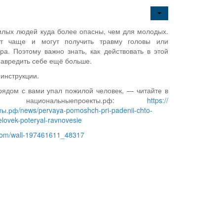
лых людей куда более опасны, чем для молодых.
т чаще и могут получить травму головы или
а. Поэтому важно знать, как действовать в этой
навредить себе ещё больше.
инструкции.
 рядом с вами упал пожилой человек, — читайте в
национальныепроекты.рф:
https://
.рф/news/pervaya-pomoshch-pri-padenii-chto-
helovek-poteryal-ravnovesie
.com/wall-197461611_48317