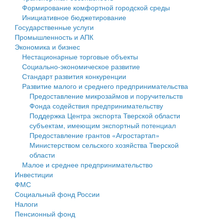
Формирование комфортной городской среды
Государственные услуги
Символика
муниципального округа Тверской области
Финансовое управление
Инициативное бюджетирование
Государственные услуги
Промышленность и АПК
Устав
Администрация Кашинского муниципального округа
Бюджет для граждан
Промышленность и АПК
Экономика и бизнес
Экономика и бизнес
Гостям округа
Тверской области
Имущество
Нестационарные торговые объекты
Социально-экономическое развитие
...
Туризм
Управление сельскими территориями
Выявление правообладателей ранее учтенных
Стандарт развития конкуренции
Развитие малого и среднего предпринимательства
Культура
Открытые данные
объектов недвижимости
Предоставление микрозаймов и поручительств
Фонда содействия предпринимательству
Образование
Работа с обращениями граждан
Имущественная поддержка субъектов малого и
Поддержка Центра экспорта Тверской области
субъектам, имеющим экспортный потенциал
Здравоохранение
Муниципальный контроль
среднего предпринимательства
Предоставление грантов «Агростартап»
Министерством сельского хозяйства Тверской
Социальная защита
Муниципальные услуги
Информационная поддержка субъектов малого и
области
Малое и среднее предпринимательство
Фотоальбом
Проекты административных регламентов
среднего предпринимательства
Инвестиции
ФМС
Антимонопольный комплаенс
Муниципальные программы
Социальный фонд России
Налоги
Противодействие коррупции
Контрольно-счетная палата
Пенсионный фонд