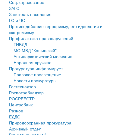
Соц. страхование
Персональные данные
ЗАГС
Занятость населения
Оценка регулирующего воздействия
ГО и ЧС
Противодействие терроризму, его идеологии и
Деятельность МУ
экстремизму
Профилактика правонарушений
Нормативы градостроительного проектирования
ГИБДД
МО МВД "Кашинский"
Правила землепользования и застройки
Антинаркотический месячник
Народная дружина
Генеральные планы
Прокуратура информирует
Правовое просвещение
Проекты планировки территории
Новости прокуратуры
Гостехнадзор
Собрание депутатов
Роспотребнадзор
РОСРЕЕСТР
Городское поселение
Центробанк
Разное
Сельские поселения
ЕДДС
Природоохранная прокуратура
Архивный отдел
Внимание, розыск!