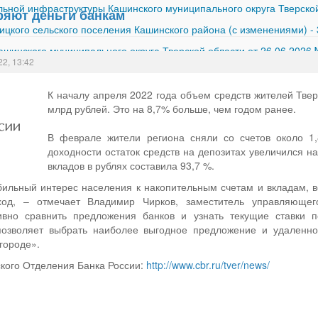
ной инфраструктуры Кашинского муниципального округа Тверской
ряют деньги банкам
ицкого сельского поселения Кашинского района (с изменениями)
-
шинского муниципального округа Тверской области от 26.06.2026
22, 13:42
К началу апреля 2022 года объем средств жителей Твер
млрд рублей. Это на 8,7% больше, чем годом ранее.
В феврале жители региона сняли со счетов около 1
доходности остаток средств на депозитах увеличился н
вкладов в рублях составила 93,7 %.
ильный интерес населения к накопительным счетам и вкладам, в
ход, – отмечает Владимир Чирков, заместитель управляющег
ивно сравнить предложения банков и узнать текущие ставки 
озволяет выбрать наиболее выгодное предложение и удаленно
городе».
ского Отделения Банка России:
http://www.cbr.ru/tver/news/