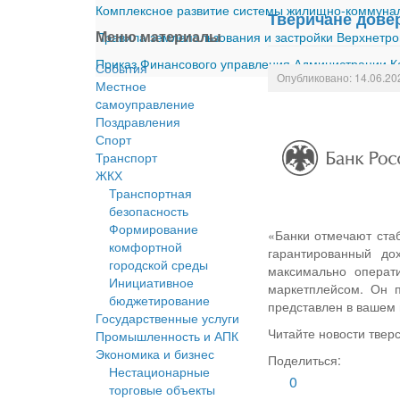
Комплексное развитие системы жилищно-коммуналь
Тверичане дове
Меню материалы
Правила землепользования и застройки Верхнетро
Приказ Финансового управления Администрации Ка
События
Опубликовано: 14.06.20
Местное
cамоуправление
Поздравления
Спорт
Транспорт
ЖКХ
Транспортная
безопасность
Формирование
«Банки отмечают стаб
комфортной
гарантированный до
городской среды
максимально операт
Инициативное
маркетплейсом. Он п
бюджетирование
представлен в вашем 
Государственные услуги
Читайте новости твер
Промышленность и АПК
Экономика и бизнес
Поделиться:
Нестационарные
0
торговые объекты