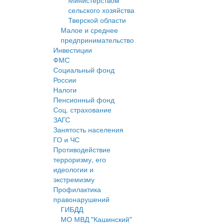
Министерством
сельского хозяйства
Тверской области
Малое и среднее
предпринимательство
Инвестиции
ФМС
Социальный фонд
России
Налоги
Пенсионный фонд
Соц. страхование
ЗАГС
Занятость населения
ГО и ЧС
Противодействие
терроризму, его
идеологии и
экстремизму
Профилактика
правонарушений
ГИБДД
МО МВД "Кашинский"