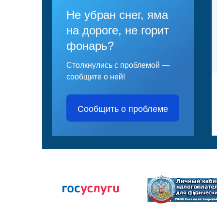
Не убран снег, яма
на дороге, не горит
фонарь?
Столкнулись с проблемой —
сообщите о ней!
Сообщить о проблеме