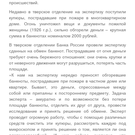
происшествий.
Недавно в тверское отделение на экспертизу поступили
купюры, пострадавшие при пожаре в многоквартирном
доме. Огонь уничтожил вещи и документы пожилой
женщины (1926 г.р.), сильно обгорели деньги – крупная
сумма в банкнотах номиналом 2000 рублей.
В тверском отделении Банка России провели экспертизу
сданных на обмен банкнот. Пострадавшие от огня деньги
требуют очень бережного отношения: они очень хрупки и
от неверного движения могут разрушиться, потерять часть
площади.
«К нам на экспертизу нередко приносят обгоревшие
банкноты, пострадавшие при пожаре в частном доме или
квартире. Бывает, это деньги, спрессованные между
собой или припаяны к постороннему предмету. Задача
эксперта – аккуратно и по возможности без потери
площади банкноты, отделить их друг от друга, провести
исследование и принять решение об обмене. Эксперт
проводит огромную работу, чтобы с помощью различных
средств очистить эти купюры, рассмотреть каждую под
микроскопом и принять решение о том, является ли она
платежеспособной. И уже сейчас очевидно, что