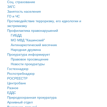
Соц. страхование
Персональные данные
ЗАГС
Занятость населения
Оценка регулирующего воздействия
ГО и ЧС
Противодействие терроризму, его идеологии и
Деятельность МУ
экстремизму
Профилактика правонарушений
Нормативы градостроительного проектирования
ГИБДД
МО МВД "Кашинский"
Правила землепользования и застройки
Антинаркотический месячник
Народная дружина
Генеральные планы
Прокуратура информирует
Правовое просвещение
Проекты планировки территории
Новости прокуратуры
Гостехнадзор
Собрание депутатов
Роспотребнадзор
РОСРЕЕСТР
Городское поселение
Центробанк
Разное
Сельские поселения
ЕДДС
Природоохранная прокуратура
Архивный отдел
Внимание, розыск!