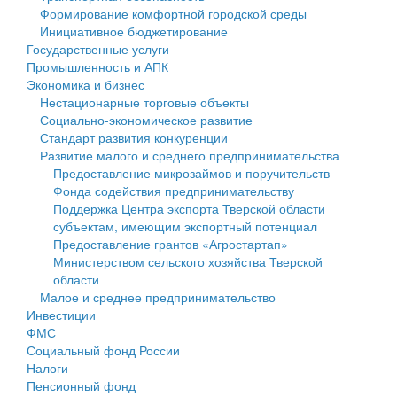
Формирование комфортной городской среды
Государственные услуги
Символика
муниципального округа Тверской области
Финансовое управление
Инициативное бюджетирование
Государственные услуги
Промышленность и АПК
Устав
Администрация Кашинского муниципального округа
Бюджет для граждан
Промышленность и АПК
Экономика и бизнес
Экономика и бизнес
Гостям округа
Тверской области
Имущество
Нестационарные торговые объекты
Социально-экономическое развитие
...
Туризм
Управление сельскими территориями
Выявление правообладателей ранее учтенных
Стандарт развития конкуренции
Развитие малого и среднего предпринимательства
Культура
Открытые данные
объектов недвижимости
Предоставление микрозаймов и поручительств
Фонда содействия предпринимательству
Образование
Работа с обращениями граждан
Имущественная поддержка субъектов малого и
Поддержка Центра экспорта Тверской области
субъектам, имеющим экспортный потенциал
Здравоохранение
Муниципальный контроль
среднего предпринимательства
Предоставление грантов «Агростартап»
Министерством сельского хозяйства Тверской
Социальная защита
Муниципальные услуги
Информационная поддержка субъектов малого и
области
Малое и среднее предпринимательство
Фотоальбом
Проекты административных регламентов
среднего предпринимательства
Инвестиции
ФМС
Антимонопольный комплаенс
Муниципальные программы
Социальный фонд России
Налоги
Противодействие коррупции
Контрольно-счетная палата
Пенсионный фонд