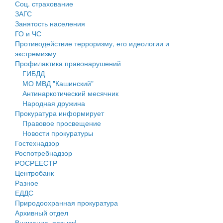
Соц. страхование
Персональные данные
ЗАГС
Занятость населения
Оценка регулирующего воздействия
ГО и ЧС
Противодействие терроризму, его идеологии и
Деятельность МУ
экстремизму
Профилактика правонарушений
Нормативы градостроительного проектирования
ГИБДД
МО МВД "Кашинский"
Правила землепользования и застройки
Антинаркотический месячник
Народная дружина
Генеральные планы
Прокуратура информирует
Правовое просвещение
Проекты планировки территории
Новости прокуратуры
Гостехнадзор
Собрание депутатов
Роспотребнадзор
РОСРЕЕСТР
Городское поселение
Центробанк
Разное
Сельские поселения
ЕДДС
Природоохранная прокуратура
Архивный отдел
Внимание, розыск!