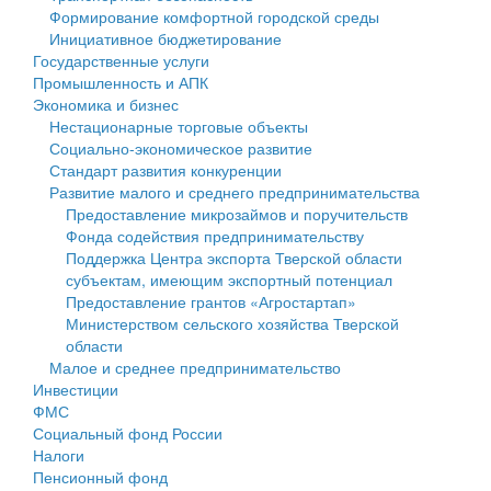
Формирование комфортной городской среды
Государственные услуги
Символика
муниципального округа Тверской области
Финансовое управление
Инициативное бюджетирование
Государственные услуги
Промышленность и АПК
Устав
Администрация Кашинского муниципального округа
Бюджет для граждан
Промышленность и АПК
Экономика и бизнес
Экономика и бизнес
Гостям округа
Тверской области
Имущество
Нестационарные торговые объекты
Социально-экономическое развитие
...
Туризм
Управление сельскими территориями
Выявление правообладателей ранее учтенных
Стандарт развития конкуренции
Развитие малого и среднего предпринимательства
Культура
Открытые данные
объектов недвижимости
Предоставление микрозаймов и поручительств
Фонда содействия предпринимательству
Образование
Работа с обращениями граждан
Имущественная поддержка субъектов малого и
Поддержка Центра экспорта Тверской области
субъектам, имеющим экспортный потенциал
Здравоохранение
Муниципальный контроль
среднего предпринимательства
Предоставление грантов «Агростартап»
Министерством сельского хозяйства Тверской
Социальная защита
Муниципальные услуги
Информационная поддержка субъектов малого и
области
Малое и среднее предпринимательство
Фотоальбом
Проекты административных регламентов
среднего предпринимательства
Инвестиции
ФМС
Антимонопольный комплаенс
Муниципальные программы
Социальный фонд России
Налоги
Противодействие коррупции
Контрольно-счетная палата
Пенсионный фонд