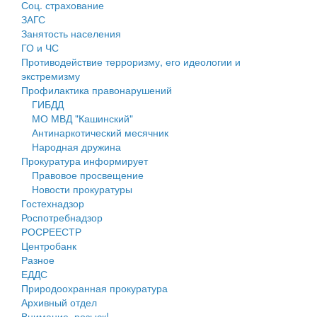
Соц. страхование
Персональные данные
ЗАГС
Занятость населения
Оценка регулирующего воздействия
ГО и ЧС
Противодействие терроризму, его идеологии и
Деятельность МУ
экстремизму
Профилактика правонарушений
Нормативы градостроительного проектирования
ГИБДД
МО МВД "Кашинский"
Правила землепользования и застройки
Антинаркотический месячник
Народная дружина
Генеральные планы
Прокуратура информирует
Правовое просвещение
Проекты планировки территории
Новости прокуратуры
Гостехнадзор
Собрание депутатов
Роспотребнадзор
РОСРЕЕСТР
Городское поселение
Центробанк
Разное
Сельские поселения
ЕДДС
Природоохранная прокуратура
Архивный отдел
Внимание, розыск!