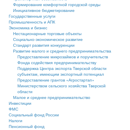
Формирование комфортной городской среды
Государственные услуги
Символика
муниципального округа Тверской области
Финансовое управление
Инициативное бюджетирование
Государственные услуги
Промышленность и АПК
Устав
Администрация Кашинского муниципального округа
Бюджет для граждан
Промышленность и АПК
Экономика и бизнес
Экономика и бизнес
Гостям округа
Тверской области
Имущество
Нестационарные торговые объекты
Социально-экономическое развитие
...
Туризм
Управление сельскими территориями
Выявление правообладателей ранее учтенных
Стандарт развития конкуренции
Развитие малого и среднего предпринимательства
Культура
Открытые данные
объектов недвижимости
Предоставление микрозаймов и поручительств
Фонда содействия предпринимательству
Образование
Работа с обращениями граждан
Имущественная поддержка субъектов малого и
Поддержка Центра экспорта Тверской области
субъектам, имеющим экспортный потенциал
Здравоохранение
Муниципальный контроль
среднего предпринимательства
Предоставление грантов «Агростартап»
Министерством сельского хозяйства Тверской
Социальная защита
Муниципальные услуги
Информационная поддержка субъектов малого и
области
Малое и среднее предпринимательство
Фотоальбом
Проекты административных регламентов
среднего предпринимательства
Инвестиции
ФМС
Антимонопольный комплаенс
Муниципальные программы
Социальный фонд России
Налоги
Противодействие коррупции
Контрольно-счетная палата
Пенсионный фонд