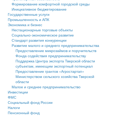
Формирование комфортной городской среды
Государственные услуги
Символика
муниципального округа Тверской области
Финансовое управление
Инициативное бюджетирование
Государственные услуги
Промышленность и АПК
Устав
Администрация Кашинского муниципального округа
Бюджет для граждан
Промышленность и АПК
Экономика и бизнес
Экономика и бизнес
Гостям округа
Тверской области
Имущество
Нестационарные торговые объекты
Социально-экономическое развитие
...
Туризм
Управление сельскими территориями
Выявление правообладателей ранее учтенных
Стандарт развития конкуренции
Развитие малого и среднего предпринимательства
Культура
Открытые данные
объектов недвижимости
Предоставление микрозаймов и поручительств
Фонда содействия предпринимательству
Образование
Работа с обращениями граждан
Имущественная поддержка субъектов малого и
Поддержка Центра экспорта Тверской области
субъектам, имеющим экспортный потенциал
Здравоохранение
Муниципальный контроль
среднего предпринимательства
Предоставление грантов «Агростартап»
Министерством сельского хозяйства Тверской
Социальная защита
Муниципальные услуги
Информационная поддержка субъектов малого и
области
Малое и среднее предпринимательство
Фотоальбом
Проекты административных регламентов
среднего предпринимательства
Инвестиции
ФМС
Антимонопольный комплаенс
Муниципальные программы
Социальный фонд России
Налоги
Противодействие коррупции
Контрольно-счетная палата
Пенсионный фонд