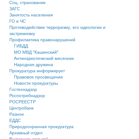
Соц. страхование
Персональные данные
ЗАГС
Занятость населения
Оценка регулирующего воздействия
ГО и ЧС
Противодействие терроризму, его идеологии и
Деятельность МУ
экстремизму
Профилактика правонарушений
Нормативы градостроительного проектирования
ГИБДД
МО МВД "Кашинский"
Правила землепользования и застройки
Антинаркотический месячник
Народная дружина
Генеральные планы
Прокуратура информирует
Правовое просвещение
Проекты планировки территории
Новости прокуратуры
Гостехнадзор
Собрание депутатов
Роспотребнадзор
РОСРЕЕСТР
Городское поселение
Центробанк
Разное
Сельские поселения
ЕДДС
Природоохранная прокуратура
Архивный отдел
Внимание, розыск!