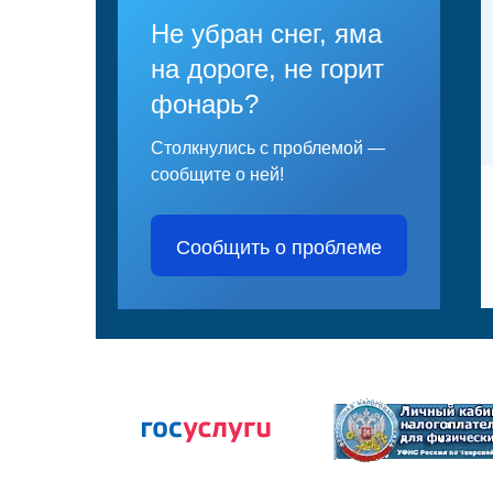
Не убран снег, яма
на дороге, не горит
фонарь?
Столкнулись с проблемой —
сообщите о ней!
Сообщить о проблеме