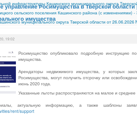
ной инфраструктуры Кашинского муниципального округа Тверской
е управление Росимущества в Тверской области р
ицкого сельского поселения Кашинского района (с изменениями)
-
рального имущества
шинского муниципального округа Тверской области от 26.06.2026
20, 19:02
Росимущество опубликовало подробную инструкцию п
имущества.
Арендаторы недвижимого имущества, у которых зак
Росимущества, могут получить отсрочку или освобожден
июнь 2020 года.
Указанные льготы распространяются на малое и среднее
риалы, актуальную информацию, а также шаблоны заяв
vities/rent/support