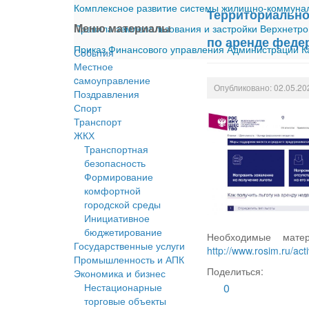
Комплексное развитие системы жилищно-коммуналь
Территориально
Меню материалы
Правила землепользования и застройки Верхнетро
по аренде феде
Приказ Финансового управления Администрации Ка
События
Местное
cамоуправление
Опубликовано: 02.05.20
Поздравления
Спорт
Транспорт
ЖКХ
Транспортная
безопасность
Формирование
комфортной
городской среды
Инициативное
бюджетирование
Необходимые мате
Государственные услуги
http://www.rosim.ru/acti
Промышленность и АПК
Поделиться:
Экономика и бизнес
Нестационарные
0
торговые объекты