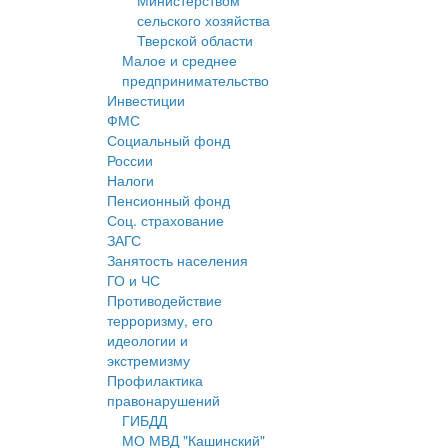
Министерством
сельского хозяйства
Тверской области
Малое и среднее
предпринимательство
Инвестиции
ФМС
Социальный фонд
России
Налоги
Пенсионный фонд
Соц. страхование
ЗАГС
Занятость населения
ГО и ЧС
Противодействие
терроризму, его
идеологии и
экстремизму
Профилактика
правонарушений
ГИБДД
МО МВД "Кашинский"