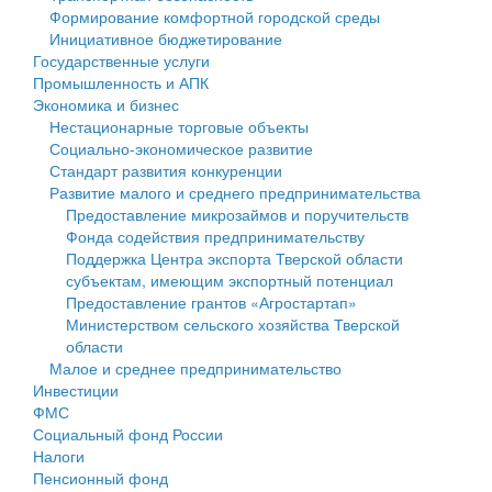
Формирование комфортной городской среды
Государственные услуги
Символика
муниципального округа Тверской области
Финансовое управление
Инициативное бюджетирование
Государственные услуги
Промышленность и АПК
Устав
Администрация Кашинского муниципального округа
Бюджет для граждан
Промышленность и АПК
Экономика и бизнес
Экономика и бизнес
Гостям округа
Тверской области
Имущество
Нестационарные торговые объекты
Социально-экономическое развитие
...
Туризм
Управление сельскими территориями
Выявление правообладателей ранее учтенных
Стандарт развития конкуренции
Развитие малого и среднего предпринимательства
Культура
Открытые данные
объектов недвижимости
Предоставление микрозаймов и поручительств
Фонда содействия предпринимательству
Образование
Работа с обращениями граждан
Имущественная поддержка субъектов малого и
Поддержка Центра экспорта Тверской области
субъектам, имеющим экспортный потенциал
Здравоохранение
Муниципальный контроль
среднего предпринимательства
Предоставление грантов «Агростартап»
Министерством сельского хозяйства Тверской
Социальная защита
Муниципальные услуги
Информационная поддержка субъектов малого и
области
Малое и среднее предпринимательство
Фотоальбом
Проекты административных регламентов
среднего предпринимательства
Инвестиции
ФМС
Антимонопольный комплаенс
Муниципальные программы
Социальный фонд России
Налоги
Противодействие коррупции
Контрольно-счетная палата
Пенсионный фонд