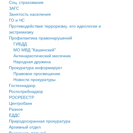
Соц. страхование
Персональные данные
ЗАГС
Занятость населения
Оценка регулирующего воздействия
ГО и ЧС
Противодействие терроризму, его идеологии и
Деятельность МУ
экстремизму
Профилактика правонарушений
Нормативы градостроительного проектирования
ГИБДД
МО МВД "Кашинский"
Правила землепользования и застройки
Антинаркотический месячник
Народная дружина
Генеральные планы
Прокуратура информирует
Правовое просвещение
Проекты планировки территории
Новости прокуратуры
Гостехнадзор
Собрание депутатов
Роспотребнадзор
РОСРЕЕСТР
Городское поселение
Центробанк
Разное
Сельские поселения
ЕДДС
Природоохранная прокуратура
Архивный отдел
Внимание, розыск!