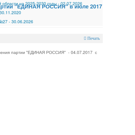
 области на 2025-2030 годы
-
02.07.2026
партии "ЕДИНАЯ РОССИЯ" в июле 2017
30.11.2020
 №27
-
30.06.2026
Печать
еления партии "ЕДИНАЯ РОССИЯ" - 04.07.2017 с