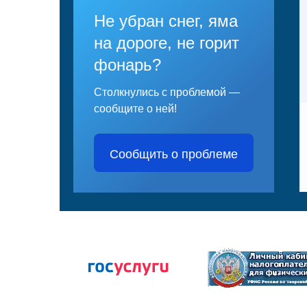
Не убран снег, яма
на дороге, не горит
фонарь?
Столкнулись с проблемой —
сообщите о ней!
Сообщить о проблеме