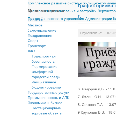
Комплексное развитие системы жилищно-коммуналь
График приема 
Меню материалы
Правила землепользования и застройки Верхнетро
г.
Приказ Финансового управления Администрации Ка
События
Местное
cамоуправление
Опубликовано: 05.07.20
Поздравления
Спорт
Транспорт
ЖКХ
Транспортная
безопасность
Формирование
комфортной
городской среды
Инициативное
бюджетирование
6. Федоров Д.В. - 11.
Государственные услуги
7. Лялин Ю.Н. - 13.07
Промышленность и АПК
Экономика и бизнес
8. Сочкова Т.А. - 13.0
Нестационарные
9 Крупенин В.В. - 18.
торговые объекты