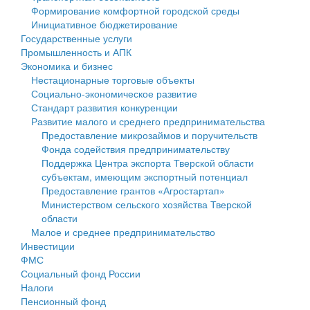
Формирование комфортной городской среды
Государственные услуги
Символика
муниципального округа Тверской области
Финансовое управление
Инициативное бюджетирование
Государственные услуги
Промышленность и АПК
Устав
Администрация Кашинского муниципального округа
Бюджет для граждан
Промышленность и АПК
Экономика и бизнес
Экономика и бизнес
Гостям округа
Тверской области
Имущество
Нестационарные торговые объекты
Социально-экономическое развитие
...
Туризм
Управление сельскими территориями
Выявление правообладателей ранее учтенных
Стандарт развития конкуренции
Развитие малого и среднего предпринимательства
Культура
Открытые данные
объектов недвижимости
Предоставление микрозаймов и поручительств
Фонда содействия предпринимательству
Образование
Работа с обращениями граждан
Имущественная поддержка субъектов малого и
Поддержка Центра экспорта Тверской области
субъектам, имеющим экспортный потенциал
Здравоохранение
Муниципальный контроль
среднего предпринимательства
Предоставление грантов «Агростартап»
Министерством сельского хозяйства Тверской
Социальная защита
Муниципальные услуги
Информационная поддержка субъектов малого и
области
Малое и среднее предпринимательство
Фотоальбом
Проекты административных регламентов
среднего предпринимательства
Инвестиции
ФМС
Антимонопольный комплаенс
Муниципальные программы
Социальный фонд России
Налоги
Противодействие коррупции
Контрольно-счетная палата
Пенсионный фонд