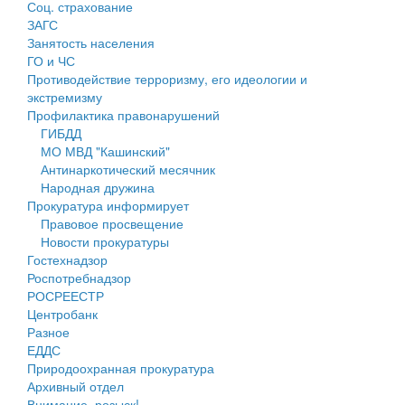
Соц. страхование
Персональные данные
ЗАГС
Занятость населения
Оценка регулирующего воздействия
ГО и ЧС
Противодействие терроризму, его идеологии и
Деятельность МУ
экстремизму
Профилактика правонарушений
Нормативы градостроительного проектирования
ГИБДД
МО МВД "Кашинский"
Правила землепользования и застройки
Антинаркотический месячник
Народная дружина
Генеральные планы
Прокуратура информирует
Правовое просвещение
Проекты планировки территории
Новости прокуратуры
Гостехнадзор
Собрание депутатов
Роспотребнадзор
РОСРЕЕСТР
Городское поселение
Центробанк
Разное
Сельские поселения
ЕДДС
Природоохранная прокуратура
Архивный отдел
Внимание, розыск!