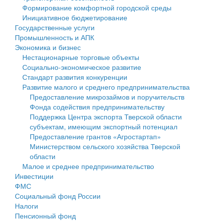
Формирование комфортной городской среды
Государственные услуги
Символика
муниципального округа Тверской области
Финансовое управление
Инициативное бюджетирование
Государственные услуги
Промышленность и АПК
Устав
Администрация Кашинского муниципального округа
Бюджет для граждан
Промышленность и АПК
Экономика и бизнес
Экономика и бизнес
Гостям округа
Тверской области
Имущество
Нестационарные торговые объекты
Социально-экономическое развитие
...
Туризм
Управление сельскими территориями
Выявление правообладателей ранее учтенных
Стандарт развития конкуренции
Развитие малого и среднего предпринимательства
Культура
Открытые данные
объектов недвижимости
Предоставление микрозаймов и поручительств
Фонда содействия предпринимательству
Образование
Работа с обращениями граждан
Имущественная поддержка субъектов малого и
Поддержка Центра экспорта Тверской области
субъектам, имеющим экспортный потенциал
Здравоохранение
Муниципальный контроль
среднего предпринимательства
Предоставление грантов «Агростартап»
Министерством сельского хозяйства Тверской
Социальная защита
Муниципальные услуги
Информационная поддержка субъектов малого и
области
Малое и среднее предпринимательство
Фотоальбом
Проекты административных регламентов
среднего предпринимательства
Инвестиции
ФМС
Антимонопольный комплаенс
Муниципальные программы
Социальный фонд России
Налоги
Противодействие коррупции
Контрольно-счетная палата
Пенсионный фонд