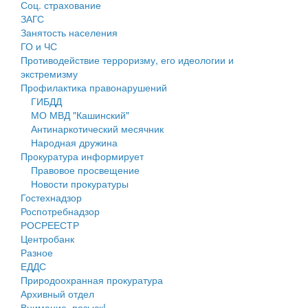
Соц. страхование
Персональные данные
ЗАГС
Занятость населения
Оценка регулирующего воздействия
ГО и ЧС
Противодействие терроризму, его идеологии и
Деятельность МУ
экстремизму
Профилактика правонарушений
Нормативы градостроительного проектирования
ГИБДД
МО МВД "Кашинский"
Правила землепользования и застройки
Антинаркотический месячник
Народная дружина
Генеральные планы
Прокуратура информирует
Правовое просвещение
Проекты планировки территории
Новости прокуратуры
Гостехнадзор
Собрание депутатов
Роспотребнадзор
РОСРЕЕСТР
Городское поселение
Центробанк
Разное
Сельские поселения
ЕДДС
Природоохранная прокуратура
Архивный отдел
Внимание, розыск!