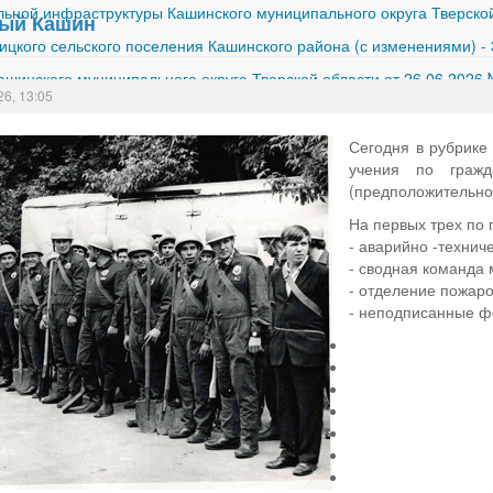
ной инфраструктуры Кашинского муниципального округа Тверской
ный Кашин
ицкого сельского поселения Кашинского района (с изменениями)
-
шинского муниципального округа Тверской области от 26.06.2026
26, 13:05
Сегодня в рубрике
учения по гражд
(предположительно 
На первых трех по 
- аварийно -техни
- сводная команда
- отделение пожар
- неподписанные ф