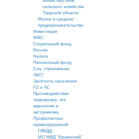
Министерством
сельского хозяйства
Тверской области
Малое и среднее
предпринимательство
Инвестиции
ФМС
Социальный фонд
России
Налоги
Пенсионный фонд
Соц. страхование
ЗАГС
Занятость населения
ГО и ЧС
Противодействие
терроризму, его
идеологии и
экстремизму
Профилактика
правонарушений
ГИБДД
МО МВД "Кашинский"