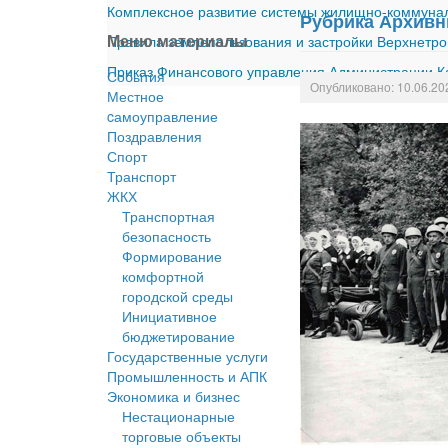
Комплексное развитие системы жилищно-коммуналь
Рубрика Архив
Меню материалы
Правила землепользования и застройки Верхнетро
Приказ Финансового управления Администрации Ка
События
Опубликовано: 10.06.20
Местное
cамоуправление
Поздравления
Спорт
Транспорт
ЖКХ
Транспортная
безопасность
Формирование
комфортной
городской среды
Инициативное
бюджетирование
Государственные услуги
Промышленность и АПК
Экономика и бизнес
Нестационарные
торговые объекты