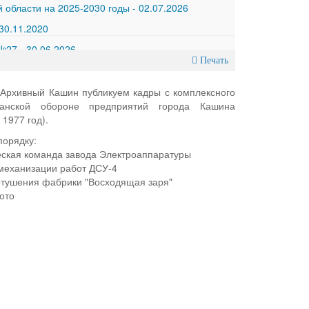
 области на 2025-2030 годы
-
02.07.2026
30.11.2020
 №27
-
30.06.2026
Печать
 Архивный Кашин публикуем кадры с комплексного
анской обороне предприятий города Кашина
1977 год).
порядку:
ческая команда завода Электроаппаратуры
 механизации работ ДСУ-4
отушения фабрики "Восходящая заря"
ото