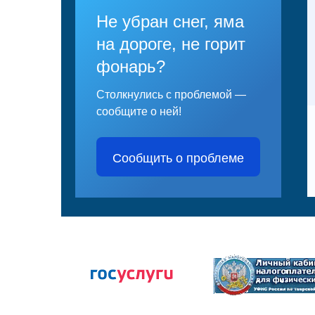
Не убран снег, яма
на дороге, не горит
фонарь?
Столкнулись с проблемой —
сообщите о ней!
Сообщить о проблеме