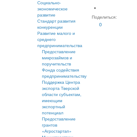
Социально-
экономическое
развитие
Поделиться:
Стандарт развития
0
конкуренции
Развитие малого и
среднего
предпринимательства
Предоставление
микрозаймов и
поручительств
Фонда содействия
предпринимательству
Поддержка Центра
экспорта Тверской
области субъектам,
имеющим
экспортный
потенциал
Предоставление
грантов
«Агростартап»