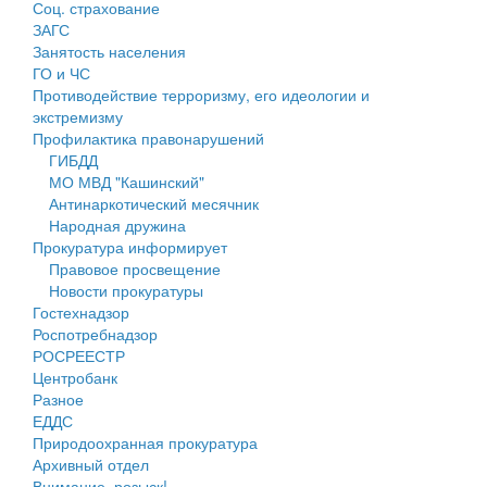
Соц. страхование
Персональные данные
ЗАГС
Занятость населения
Оценка регулирующего воздействия
ГО и ЧС
Противодействие терроризму, его идеологии и
Деятельность МУ
экстремизму
Профилактика правонарушений
Нормативы градостроительного проектирования
ГИБДД
МО МВД "Кашинский"
Правила землепользования и застройки
Антинаркотический месячник
Народная дружина
Генеральные планы
Прокуратура информирует
Правовое просвещение
Проекты планировки территории
Новости прокуратуры
Гостехнадзор
Собрание депутатов
Роспотребнадзор
РОСРЕЕСТР
Городское поселение
Центробанк
Разное
Сельские поселения
ЕДДС
Природоохранная прокуратура
Архивный отдел
Внимание, розыск!