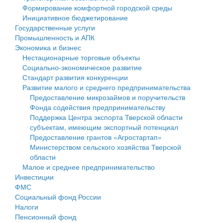
Формирование комфортной городской среды
Государственные услуги
Символика
муниципального округа Тверской области
Финансовое управление
Инициативное бюджетирование
Государственные услуги
Промышленность и АПК
Устав
Администрация Кашинского муниципального округа
Бюджет для граждан
Промышленность и АПК
Экономика и бизнес
Экономика и бизнес
Гостям округа
Тверской области
Имущество
Нестационарные торговые объекты
Социально-экономическое развитие
...
Туризм
Управление сельскими территориями
Выявление правообладателей ранее учтенных
Стандарт развития конкуренции
Развитие малого и среднего предпринимательства
Культура
Открытые данные
объектов недвижимости
Предоставление микрозаймов и поручительств
Фонда содействия предпринимательству
Образование
Работа с обращениями граждан
Имущественная поддержка субъектов малого и
Поддержка Центра экспорта Тверской области
субъектам, имеющим экспортный потенциал
Здравоохранение
Муниципальный контроль
среднего предпринимательства
Предоставление грантов «Агростартап»
Министерством сельского хозяйства Тверской
Социальная защита
Муниципальные услуги
Информационная поддержка субъектов малого и
области
Малое и среднее предпринимательство
Фотоальбом
Проекты административных регламентов
среднего предпринимательства
Инвестиции
ФМС
Антимонопольный комплаенс
Муниципальные программы
Социальный фонд России
Налоги
Противодействие коррупции
Контрольно-счетная палата
Пенсионный фонд