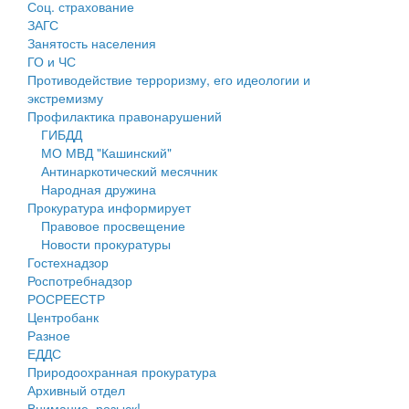
Соц. страхование
Персональные данные
ЗАГС
Занятость населения
Оценка регулирующего воздействия
ГО и ЧС
Противодействие терроризму, его идеологии и
Деятельность МУ
экстремизму
Профилактика правонарушений
Нормативы градостроительного проектирования
ГИБДД
МО МВД "Кашинский"
Правила землепользования и застройки
Антинаркотический месячник
Народная дружина
Генеральные планы
Прокуратура информирует
Правовое просвещение
Проекты планировки территории
Новости прокуратуры
Гостехнадзор
Собрание депутатов
Роспотребнадзор
РОСРЕЕСТР
Городское поселение
Центробанк
Разное
Сельские поселения
ЕДДС
Природоохранная прокуратура
Архивный отдел
Внимание, розыск!