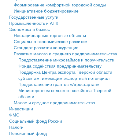
Формирование комфортной городской среды
Государственные услуги
Символика
муниципального округа Тверской области
Финансовое управление
Инициативное бюджетирование
Государственные услуги
Промышленность и АПК
Устав
Администрация Кашинского муниципального округа
Бюджет для граждан
Промышленность и АПК
Экономика и бизнес
Экономика и бизнес
Гостям округа
Тверской области
Имущество
Нестационарные торговые объекты
Социально-экономическое развитие
...
Туризм
Управление сельскими территориями
Выявление правообладателей ранее учтенных
Стандарт развития конкуренции
Развитие малого и среднего предпринимательства
Культура
Открытые данные
объектов недвижимости
Предоставление микрозаймов и поручительств
Фонда содействия предпринимательству
Образование
Работа с обращениями граждан
Имущественная поддержка субъектов малого и
Поддержка Центра экспорта Тверской области
субъектам, имеющим экспортный потенциал
Здравоохранение
Муниципальный контроль
среднего предпринимательства
Предоставление грантов «Агростартап»
Министерством сельского хозяйства Тверской
Социальная защита
Муниципальные услуги
Информационная поддержка субъектов малого и
области
Малое и среднее предпринимательство
Фотоальбом
Проекты административных регламентов
среднего предпринимательства
Инвестиции
ФМС
Антимонопольный комплаенс
Муниципальные программы
Социальный фонд России
Налоги
Противодействие коррупции
Контрольно-счетная палата
Пенсионный фонд