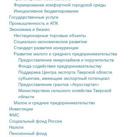
Формирование комфортной городской среды
Государственные услуги
Символика
муниципального округа Тверской области
Финансовое управление
Инициативное бюджетирование
Государственные услуги
Промышленность и АПК
Устав
Администрация Кашинского муниципального округа
Бюджет для граждан
Промышленность и АПК
Экономика и бизнес
Экономика и бизнес
Гостям округа
Тверской области
Имущество
Нестационарные торговые объекты
Социально-экономическое развитие
...
Туризм
Управление сельскими территориями
Выявление правообладателей ранее учтенных
Стандарт развития конкуренции
Развитие малого и среднего предпринимательства
Культура
Открытые данные
объектов недвижимости
Предоставление микрозаймов и поручительств
Фонда содействия предпринимательству
Образование
Работа с обращениями граждан
Имущественная поддержка субъектов малого и
Поддержка Центра экспорта Тверской области
субъектам, имеющим экспортный потенциал
Здравоохранение
Муниципальный контроль
среднего предпринимательства
Предоставление грантов «Агростартап»
Министерством сельского хозяйства Тверской
Социальная защита
Муниципальные услуги
Информационная поддержка субъектов малого и
области
Малое и среднее предпринимательство
Фотоальбом
Проекты административных регламентов
среднего предпринимательства
Инвестиции
ФМС
Антимонопольный комплаенс
Муниципальные программы
Социальный фонд России
Налоги
Противодействие коррупции
Контрольно-счетная палата
Пенсионный фонд