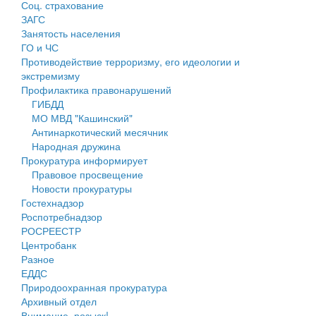
Соц. страхование
Персональные данные
ЗАГС
Занятость населения
Оценка регулирующего воздействия
ГО и ЧС
Противодействие терроризму, его идеологии и
Деятельность МУ
экстремизму
Профилактика правонарушений
Нормативы градостроительного проектирования
ГИБДД
МО МВД "Кашинский"
Правила землепользования и застройки
Антинаркотический месячник
Народная дружина
Генеральные планы
Прокуратура информирует
Правовое просвещение
Проекты планировки территории
Новости прокуратуры
Гостехнадзор
Собрание депутатов
Роспотребнадзор
РОСРЕЕСТР
Городское поселение
Центробанк
Разное
Сельские поселения
ЕДДС
Природоохранная прокуратура
Архивный отдел
Внимание, розыск!