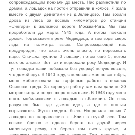
сопровождающим поехали до места. Нас разместили по
домам, а лошадок на постой отправили в колхоз. Я жила
вместе с двумя девчатами из д.Зеленцово. Там возили
дрова из леса за восемь километров до станции
«Снегири» к железной дороге Москва-Рига. Мы там
проработали до марта 1943 года. А потом поехали
домой. Подъезжаем к реке Медведица, а там воды сверх
льда на полметра выше. Сопровождающий нас
предупредил, что ехать очень опасно, но переезжать
надо. Сначала пустили 3 лошади, потом ещё 5, потом
всех остальных. Вот так и переехали реку Медведицу. И
тут лошадки наши побежали без удержу: почувствовали,
что домой идут. В 1943 году, с половины мая по сентябрь,
меня мобилизовали на торфяные работы в поселок
Осиновая гряда. За хорошую работу там нам дали по 20
метров ситца и по две шерстяных шали. В 1943 году меня
опять мобилизовали с лошадью в г.Калинин. Он весь
разрушен был, где дымок идет, а где и огоньки
вырываются. Жутко глядеть было. Направили наших 7
лошадок по направлению к г.Клин в глухой лес. Там
возили бревна с одного берега на другой через
маленькую речку, но берега там очень крутые, и
лошадкам доставалось очень тяжело. Там, недалеко от