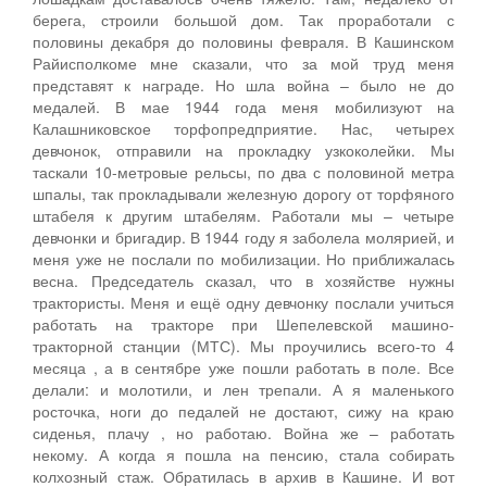
берега, строили большой дом. Так проработали с
половины декабря до половины февраля. В Кашинском
Райисполкоме мне сказали, что за мой труд меня
представят к награде. Но шла война – было не до
медалей. В мае 1944 года меня мобилизуют на
Калашниковское торфопредприятие. Нас, четырех
девчонок, отправили на прокладку узкоколейки. Мы
таскали 10-метровые рельсы, по два с половиной метра
шпалы, так прокладывали железную дорогу от торфяного
штабеля к другим штабелям. Работали мы – четыре
девчонки и бригадир. В 1944 году я заболела молярией, и
меня уже не послали по мобилизации. Но приближалась
весна. Председатель сказал, что в хозяйстве нужны
трактористы. Меня и ещё одну девчонку послали учиться
работать на тракторе при Шепелевской машино-
тракторной станции (МТС). Мы проучились всего-то 4
месяца , а в сентябре уже пошли работать в поле. Все
делали: и молотили, и лен трепали. А я маленького
росточка, ноги до педалей не достают, сижу на краю
сиденья, плачу , но работаю. Война же – работать
некому. А когда я пошла на пенсию, стала собирать
колхозный стаж. Обратилась в архив в Кашине. И вот