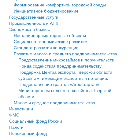
Формирование комфортной городской среды
Государственные услуги
Символика
муниципального округа Тверской области
Финансовое управление
Инициативное бюджетирование
Государственные услуги
Промышленность и АПК
Устав
Администрация Кашинского муниципального округа
Бюджет для граждан
Промышленность и АПК
Экономика и бизнес
Экономика и бизнес
Гостям округа
Тверской области
Имущество
Нестационарные торговые объекты
Социально-экономическое развитие
...
Туризм
Управление сельскими территориями
Выявление правообладателей ранее учтенных
Стандарт развития конкуренции
Развитие малого и среднего предпринимательства
Культура
Открытые данные
объектов недвижимости
Предоставление микрозаймов и поручительств
Фонда содействия предпринимательству
Образование
Работа с обращениями граждан
Имущественная поддержка субъектов малого и
Поддержка Центра экспорта Тверской области
субъектам, имеющим экспортный потенциал
Здравоохранение
Муниципальный контроль
среднего предпринимательства
Предоставление грантов «Агростартап»
Министерством сельского хозяйства Тверской
Социальная защита
Муниципальные услуги
Информационная поддержка субъектов малого и
области
Малое и среднее предпринимательство
Фотоальбом
Проекты административных регламентов
среднего предпринимательства
Инвестиции
ФМС
Антимонопольный комплаенс
Муниципальные программы
Социальный фонд России
Налоги
Противодействие коррупции
Контрольно-счетная палата
Пенсионный фонд