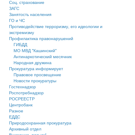
Соц. страхование
Персональные данные
ЗАГС
Занятость населения
Оценка регулирующего воздействия
ГО и ЧС
Противодействие терроризму, его идеологии и
Деятельность МУ
экстремизму
Профилактика правонарушений
Нормативы градостроительного проектирования
ГИБДД
МО МВД "Кашинский"
Правила землепользования и застройки
Антинаркотический месячник
Народная дружина
Генеральные планы
Прокуратура информирует
Правовое просвещение
Проекты планировки территории
Новости прокуратуры
Гостехнадзор
Собрание депутатов
Роспотребнадзор
РОСРЕЕСТР
Городское поселение
Центробанк
Разное
Сельские поселения
ЕДДС
Природоохранная прокуратура
Архивный отдел
Внимание, розыск!