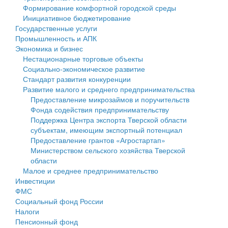
Формирование комфортной городской среды
Государственные услуги
Символика
муниципального округа Тверской области
Финансовое управление
Инициативное бюджетирование
Государственные услуги
Промышленность и АПК
Устав
Администрация Кашинского муниципального округа
Бюджет для граждан
Промышленность и АПК
Экономика и бизнес
Экономика и бизнес
Гостям округа
Тверской области
Имущество
Нестационарные торговые объекты
Социально-экономическое развитие
...
Туризм
Управление сельскими территориями
Выявление правообладателей ранее учтенных
Стандарт развития конкуренции
Развитие малого и среднего предпринимательства
Культура
Открытые данные
объектов недвижимости
Предоставление микрозаймов и поручительств
Фонда содействия предпринимательству
Образование
Работа с обращениями граждан
Имущественная поддержка субъектов малого и
Поддержка Центра экспорта Тверской области
субъектам, имеющим экспортный потенциал
Здравоохранение
Муниципальный контроль
среднего предпринимательства
Предоставление грантов «Агростартап»
Министерством сельского хозяйства Тверской
Социальная защита
Муниципальные услуги
Информационная поддержка субъектов малого и
области
Малое и среднее предпринимательство
Фотоальбом
Проекты административных регламентов
среднего предпринимательства
Инвестиции
ФМС
Антимонопольный комплаенс
Муниципальные программы
Социальный фонд России
Налоги
Противодействие коррупции
Контрольно-счетная палата
Пенсионный фонд