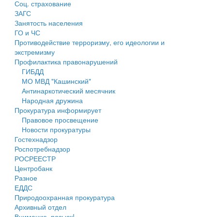
Соц. страхование
Персональные данные
ЗАГС
Занятость населения
Оценка регулирующего воздействия
ГО и ЧС
Противодействие терроризму, его идеологии и
Деятельность МУ
экстремизму
Профилактика правонарушений
Нормативы градостроительного проектирования
ГИБДД
МО МВД "Кашинский"
Правила землепользования и застройки
Антинаркотический месячник
Народная дружина
Генеральные планы
Прокуратура информирует
Правовое просвещение
Проекты планировки территории
Новости прокуратуры
Гостехнадзор
Собрание депутатов
Роспотребнадзор
РОСРЕЕСТР
Городское поселение
Центробанк
Разное
Сельские поселения
ЕДДС
Природоохранная прокуратура
Архивный отдел
Внимание, розыск!