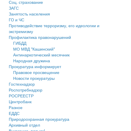
Соц. страхование
Персональные данные
ЗАГС
Занятость населения
Оценка регулирующего воздействия
ГО и ЧС
Противодействие терроризму, его идеологии и
Деятельность МУ
экстремизму
Профилактика правонарушений
Нормативы градостроительного проектирования
ГИБДД
МО МВД "Кашинский"
Правила землепользования и застройки
Антинаркотический месячник
Народная дружина
Генеральные планы
Прокуратура информирует
Правовое просвещение
Проекты планировки территории
Новости прокуратуры
Гостехнадзор
Собрание депутатов
Роспотребнадзор
РОСРЕЕСТР
Городское поселение
Центробанк
Разное
Сельские поселения
ЕДДС
Природоохранная прокуратура
Архивный отдел
Внимание, розыск!