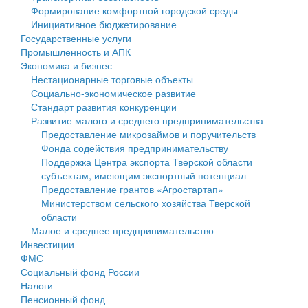
Формирование комфортной городской среды
Государственные услуги
Символика
муниципального округа Тверской области
Финансовое управление
Инициативное бюджетирование
Государственные услуги
Промышленность и АПК
Устав
Администрация Кашинского муниципального округа
Бюджет для граждан
Промышленность и АПК
Экономика и бизнес
Экономика и бизнес
Гостям округа
Тверской области
Имущество
Нестационарные торговые объекты
Социально-экономическое развитие
...
Туризм
Управление сельскими территориями
Выявление правообладателей ранее учтенных
Стандарт развития конкуренции
Развитие малого и среднего предпринимательства
Культура
Открытые данные
объектов недвижимости
Предоставление микрозаймов и поручительств
Фонда содействия предпринимательству
Образование
Работа с обращениями граждан
Имущественная поддержка субъектов малого и
Поддержка Центра экспорта Тверской области
субъектам, имеющим экспортный потенциал
Здравоохранение
Муниципальный контроль
среднего предпринимательства
Предоставление грантов «Агростартап»
Министерством сельского хозяйства Тверской
Социальная защита
Муниципальные услуги
Информационная поддержка субъектов малого и
области
Малое и среднее предпринимательство
Фотоальбом
Проекты административных регламентов
среднего предпринимательства
Инвестиции
ФМС
Антимонопольный комплаенс
Муниципальные программы
Социальный фонд России
Налоги
Противодействие коррупции
Контрольно-счетная палата
Пенсионный фонд