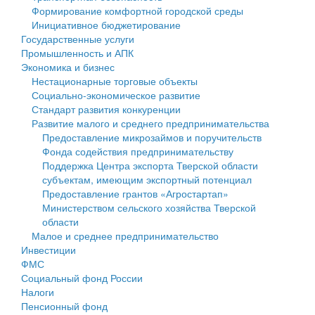
Формирование комфортной городской среды
Государственные услуги
Символика
муниципального округа Тверской области
Финансовое управление
Инициативное бюджетирование
Государственные услуги
Промышленность и АПК
Устав
Администрация Кашинского муниципального округа
Бюджет для граждан
Промышленность и АПК
Экономика и бизнес
Экономика и бизнес
Гостям округа
Тверской области
Имущество
Нестационарные торговые объекты
Социально-экономическое развитие
...
Туризм
Управление сельскими территориями
Выявление правообладателей ранее учтенных
Стандарт развития конкуренции
Развитие малого и среднего предпринимательства
Культура
Открытые данные
объектов недвижимости
Предоставление микрозаймов и поручительств
Фонда содействия предпринимательству
Образование
Работа с обращениями граждан
Имущественная поддержка субъектов малого и
Поддержка Центра экспорта Тверской области
субъектам, имеющим экспортный потенциал
Здравоохранение
Муниципальный контроль
среднего предпринимательства
Предоставление грантов «Агростартап»
Министерством сельского хозяйства Тверской
Социальная защита
Муниципальные услуги
Информационная поддержка субъектов малого и
области
Малое и среднее предпринимательство
Фотоальбом
Проекты административных регламентов
среднего предпринимательства
Инвестиции
ФМС
Антимонопольный комплаенс
Муниципальные программы
Социальный фонд России
Налоги
Противодействие коррупции
Контрольно-счетная палата
Пенсионный фонд