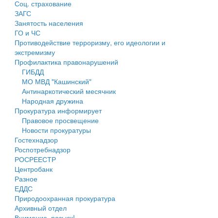
Соц. страхование
Персональные данные
ЗАГС
Занятость населения
Оценка регулирующего воздействия
ГО и ЧС
Противодействие терроризму, его идеологии и
Деятельность МУ
экстремизму
Профилактика правонарушений
Нормативы градостроительного проектирования
ГИБДД
МО МВД "Кашинский"
Правила землепользования и застройки
Антинаркотический месячник
Народная дружина
Генеральные планы
Прокуратура информирует
Правовое просвещение
Проекты планировки территории
Новости прокуратуры
Гостехнадзор
Собрание депутатов
Роспотребнадзор
РОСРЕЕСТР
Городское поселение
Центробанк
Разное
Сельские поселения
ЕДДС
Природоохранная прокуратура
Архивный отдел
Внимание, розыск!