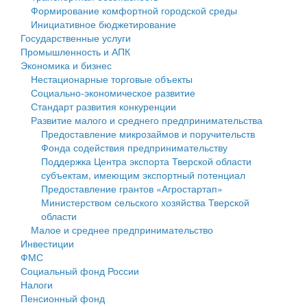
Формирование комфортной городской среды
Государственные услуги
Символика
муниципального округа Тверской области
Финансовое управление
Инициативное бюджетирование
Государственные услуги
Промышленность и АПК
Устав
Администрация Кашинского муниципального округа
Бюджет для граждан
Промышленность и АПК
Экономика и бизнес
Экономика и бизнес
Гостям округа
Тверской области
Имущество
Нестационарные торговые объекты
Социально-экономическое развитие
...
Туризм
Управление сельскими территориями
Выявление правообладателей ранее учтенных
Стандарт развития конкуренции
Развитие малого и среднего предпринимательства
Культура
Открытые данные
объектов недвижимости
Предоставление микрозаймов и поручительств
Фонда содействия предпринимательству
Образование
Работа с обращениями граждан
Имущественная поддержка субъектов малого и
Поддержка Центра экспорта Тверской области
субъектам, имеющим экспортный потенциал
Здравоохранение
Муниципальный контроль
среднего предпринимательства
Предоставление грантов «Агростартап»
Министерством сельского хозяйства Тверской
Социальная защита
Муниципальные услуги
Информационная поддержка субъектов малого и
области
Малое и среднее предпринимательство
Фотоальбом
Проекты административных регламентов
среднего предпринимательства
Инвестиции
ФМС
Антимонопольный комплаенс
Муниципальные программы
Социальный фонд России
Налоги
Противодействие коррупции
Контрольно-счетная палата
Пенсионный фонд