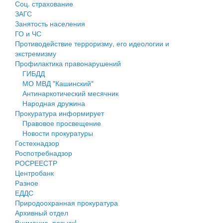
Соц. страхование
Персональные данные
ЗАГС
Занятость населения
Оценка регулирующего воздействия
ГО и ЧС
Противодействие терроризму, его идеологии и
Деятельность МУ
экстремизму
Профилактика правонарушений
Нормативы градостроительного проектирования
ГИБДД
МО МВД "Кашинский"
Правила землепользования и застройки
Антинаркотический месячник
Народная дружина
Генеральные планы
Прокуратура информирует
Правовое просвещение
Проекты планировки территории
Новости прокуратуры
Гостехнадзор
Собрание депутатов
Роспотребнадзор
РОСРЕЕСТР
Городское поселение
Центробанк
Разное
Сельские поселения
ЕДДС
Природоохранная прокуратура
Архивный отдел
Внимание, розыск!