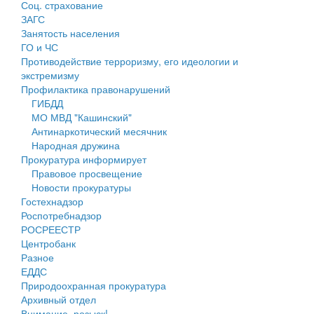
Соц. страхование
Персональные данные
ЗАГС
Занятость населения
Оценка регулирующего воздействия
ГО и ЧС
Противодействие терроризму, его идеологии и
Деятельность МУ
экстремизму
Профилактика правонарушений
Нормативы градостроительного проектирования
ГИБДД
МО МВД "Кашинский"
Правила землепользования и застройки
Антинаркотический месячник
Народная дружина
Генеральные планы
Прокуратура информирует
Правовое просвещение
Проекты планировки территории
Новости прокуратуры
Гостехнадзор
Собрание депутатов
Роспотребнадзор
РОСРЕЕСТР
Городское поселение
Центробанк
Разное
Сельские поселения
ЕДДС
Природоохранная прокуратура
Архивный отдел
Внимание, розыск!