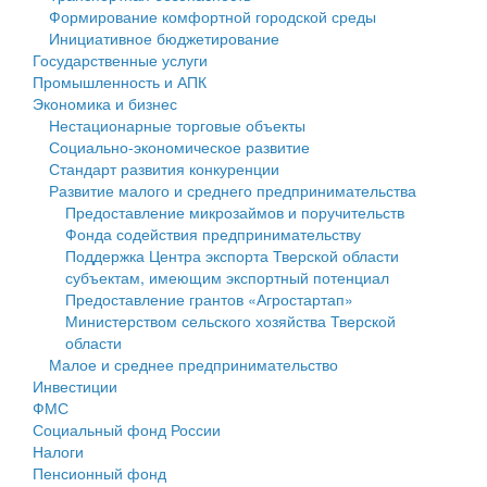
Формирование комфортной городской среды
Государственные услуги
Символика
муниципального округа Тверской области
Финансовое управление
Инициативное бюджетирование
Государственные услуги
Промышленность и АПК
Устав
Администрация Кашинского муниципального округа
Бюджет для граждан
Промышленность и АПК
Экономика и бизнес
Экономика и бизнес
Гостям округа
Тверской области
Имущество
Нестационарные торговые объекты
Социально-экономическое развитие
...
Туризм
Управление сельскими территориями
Выявление правообладателей ранее учтенных
Стандарт развития конкуренции
Развитие малого и среднего предпринимательства
Культура
Открытые данные
объектов недвижимости
Предоставление микрозаймов и поручительств
Фонда содействия предпринимательству
Образование
Работа с обращениями граждан
Имущественная поддержка субъектов малого и
Поддержка Центра экспорта Тверской области
субъектам, имеющим экспортный потенциал
Здравоохранение
Муниципальный контроль
среднего предпринимательства
Предоставление грантов «Агростартап»
Министерством сельского хозяйства Тверской
Социальная защита
Муниципальные услуги
Информационная поддержка субъектов малого и
области
Малое и среднее предпринимательство
Фотоальбом
Проекты административных регламентов
среднего предпринимательства
Инвестиции
ФМС
Антимонопольный комплаенс
Муниципальные программы
Социальный фонд России
Налоги
Противодействие коррупции
Контрольно-счетная палата
Пенсионный фонд