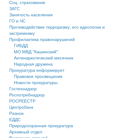
Соц. страхование
Персональные данные
ЗАГС
Занятость населения
Оценка регулирующего воздействия
ГО и ЧС
Противодействие терроризму, его идеологии и
Деятельность МУ
экстремизму
Профилактика правонарушений
Нормативы градостроительного проектирования
ГИБДД
МО МВД "Кашинский"
Правила землепользования и застройки
Антинаркотический месячник
Народная дружина
Генеральные планы
Прокуратура информирует
Правовое просвещение
Проекты планировки территории
Новости прокуратуры
Гостехнадзор
Собрание депутатов
Роспотребнадзор
РОСРЕЕСТР
Городское поселение
Центробанк
Разное
Сельские поселения
ЕДДС
Природоохранная прокуратура
Архивный отдел
Внимание, розыск!