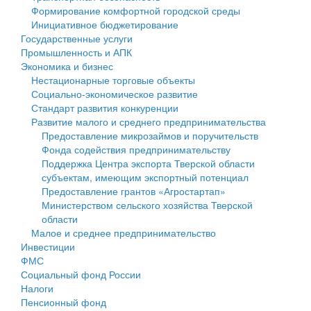
Формирование комфортной городской среды
Государственные услуги
Символика
муниципального округа Тверской области
Финансовое управление
Инициативное бюджетирование
Государственные услуги
Промышленность и АПК
Устав
Администрация Кашинского муниципального округа
Бюджет для граждан
Промышленность и АПК
Экономика и бизнес
Экономика и бизнес
Гостям округа
Тверской области
Имущество
Нестационарные торговые объекты
Социально-экономическое развитие
...
Туризм
Управление сельскими территориями
Выявление правообладателей ранее учтенных
Стандарт развития конкуренции
Развитие малого и среднего предпринимательства
Культура
Открытые данные
объектов недвижимости
Предоставление микрозаймов и поручительств
Фонда содействия предпринимательству
Образование
Работа с обращениями граждан
Имущественная поддержка субъектов малого и
Поддержка Центра экспорта Тверской области
субъектам, имеющим экспортный потенциал
Здравоохранение
Муниципальный контроль
среднего предпринимательства
Предоставление грантов «Агростартап»
Министерством сельского хозяйства Тверской
Социальная защита
Муниципальные услуги
Информационная поддержка субъектов малого и
области
Малое и среднее предпринимательство
Фотоальбом
Проекты административных регламентов
среднего предпринимательства
Инвестиции
ФМС
Антимонопольный комплаенс
Муниципальные программы
Социальный фонд России
Налоги
Противодействие коррупции
Контрольно-счетная палата
Пенсионный фонд