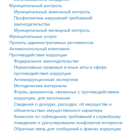
Муниципальный контроль
Персональные данные
Муниципальный земельный контроль
Профилактика нарушений требований
Оценка регулирующего воздействия
законодательства
Муниципальный жилищный контроль
Деятельность МУ
Муниципальные услуги
Проекты административных регламентов
Нормативы градостроительного проектирования
Антимонопольный комплаенс
Противодействие коррупции
Правила землепользования и застройки
Федеральное законодательство
Нормативные правовые и иные акты в сфере
Генеральные планы
противодействия коррупции
Антикоррупционная экспертиза
Проекты планировки территории
Методические материалы
Формы документов, связанных с противодействием
Собрание депутатов
коррупции, для заполнения
Сведения о доходах, расходах, об имуществе и
Городское поселение
обязательствах имущественного характера
Комиссия по соблюдению требований к служебному
Сельские поселения
поведению и урегулированию конфликтов интересов
Обратная связь для сообщений о фактах коррупции