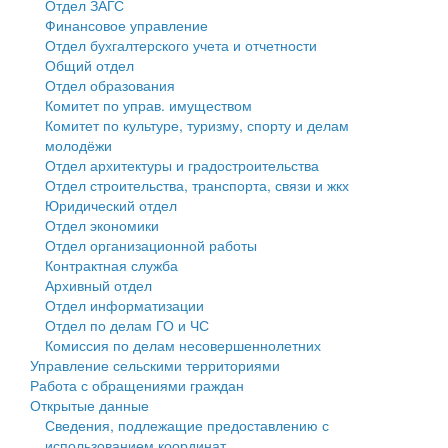
Отдел ЗАГС
Финансовое управление
Государственные услуги
Символика
муниципального округа Тверской области
Финансовое управление
Отдел бухгалтерского учета и отчетности
Общий отдел
Промышленность и АПК
Устав
Администрация Кашинского муниципального округа
Бюджет для граждан
Отдел образования
Комитет по управ. имуществом
Экономика и бизнес
Гостям округа
Тверской области
Имущество
Комитет по культуре, туризму, спорту и делам
молодёжи
...
Туризм
Управление сельскими территориями
Выявление правообладателей ранее учтенных
Отдел архитектуры и градостроительства
Отдел строительства, транспорта, связи и жкх
Культура
Открытые данные
объектов недвижимости
Юридический отдел
Отдел экономики
Образование
Работа с обращениями граждан
Имущественная поддержка субъектов малого и
Отдел организационной работы
Контрактная служба
Здравоохранение
Муниципальный контроль
среднего предпринимательства
Архивный отдел
Отдел информатизации
Социальная защита
Муниципальные услуги
Информационная поддержка субъектов малого и
Отдел по делам ГО и ЧС
Комиссия по делам несовершеннолетних
Фотоальбом
Проекты административных регламентов
среднего предпринимательства
Управление сельскими территориями
Работа с обращениями граждан
Антимонопольный комплаенс
Муниципальные программы
Открытые данные
Сведения, подлежащие предоставлению с
Противодействие коррупции
Контрольно-счетная палата
использованием координат