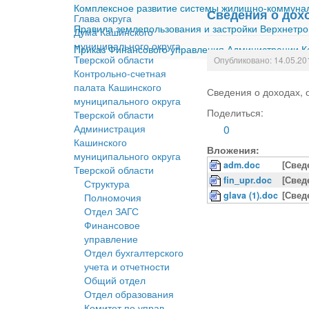
Комплексное развитие системы жилищно-коммуналь
Сведения о дохо
Глава округа
Правила землепользования и застройки Верхнетро
Дума Кашинского
муниципального округа
Приказ Финансового управления Администрации Ка
Тверской области
Опубликовано: 14.05.20
Контрольно-счетная
палата Кашинского
Сведения о доходах, 
муниципального округа
Поделиться:
Тверской области
Администрация
0
Кашинского
Вложения:
муниципального округа
adm.doc
[Свед
Тверской области
fin_upr.doc
[Свед
Структура
glava (1).doc
[Свед
Полномочия
Отдел ЗАГС
Финансовое
управление
Отдел бухгалтерского
учета и отчетности
Общий отдел
Отдел образования
Комитет по управ.