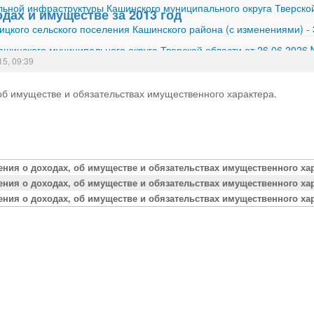
ной инфраструктуры Кашинского муниципального округа Тверской
дах и имуществе за 2013 год
ицкого сельского поселения Кашинского района (с изменениями)
-
шинского муниципального округа Тверской области от 26.06.2026
15, 09:39
об имуществе и обязательствах имущественного характера.
ения о доходах, об имуществе и обязательствах имущественного х
ения о доходах, об имуществе и обязательствах имущественного х
ения о доходах, об имуществе и обязательствах имущественного ха