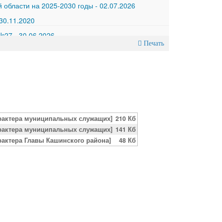
 области на 2025-2030 годы
-
02.07.2026
30.11.2020
 №27
-
30.06.2026
Печать
арактера муниципальных служащих]
210 Кб
арактера муниципальных служащих]
141 Кб
рактера Главы Кашинского района]
48 Кб