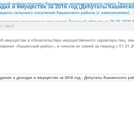
ной инфраструктуры Кашинского муниципального округа Тверской
дах и имуществе за 2016 год (Депутаты Кашинско
ицкого сельского поселения Кашинского района (с изменениями)
-
шинского муниципального округа Тверской области от 26.06.2026
17, 08:47
 об имуществе и обязательствах имущественного характера лиц, 
вания «Кашинский район», и членов их семей за период с 01.01.20
дения о доходах и имуществе за 2016 год - Депутаты Кашинского ра