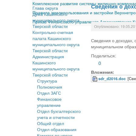
Комплексное развитие системы жилищно-коммуналь
Сведения о дохо
Глава округа
Правила землепользования и застройки Верхнетро
Дума Кашинского
муниципального округа
Приказ Финансового управления Администрации Ка
Тверской области
Опубликовано: 19.05.20
Контрольно-счетная
палата Кашинского
Сведения о доходах,
муниципального округа
муниципальном образо
Тверской области
Поделиться:
Администрация
Кашинского
0
муниципального округа
Вложения:
Тверской области
sdr_d2016.doc
[Све
Структура
Полномочия
Отдел ЗАГС
Финансовое
управление
Отдел бухгалтерского
учета и отчетности
Общий отдел
Отдел образования
Комитет по управ.