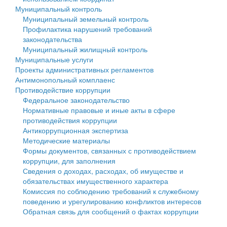
Муниципальный контроль
Персональные данные
Муниципальный земельный контроль
Профилактика нарушений требований
Оценка регулирующего воздействия
законодательства
Муниципальный жилищный контроль
Деятельность МУ
Муниципальные услуги
Проекты административных регламентов
Нормативы градостроительного проектирования
Антимонопольный комплаенс
Противодействие коррупции
Правила землепользования и застройки
Федеральное законодательство
Нормативные правовые и иные акты в сфере
Генеральные планы
противодействия коррупции
Антикоррупционная экспертиза
Проекты планировки территории
Методические материалы
Формы документов, связанных с противодействием
Собрание депутатов
коррупции, для заполнения
Сведения о доходах, расходах, об имуществе и
Городское поселение
обязательствах имущественного характера
Комиссия по соблюдению требований к служебному
Сельские поселения
поведению и урегулированию конфликтов интересов
Обратная связь для сообщений о фактах коррупции