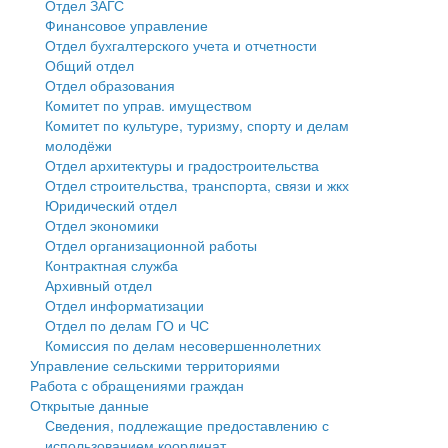
Отдел ЗАГС
Финансовое управление
Государственные услуги
Символика
муниципального округа Тверской области
Финансовое управление
Отдел бухгалтерского учета и отчетности
Общий отдел
Промышленность и АПК
Устав
Администрация Кашинского муниципального округа
Бюджет для граждан
Отдел образования
Комитет по управ. имуществом
Экономика и бизнес
Гостям округа
Тверской области
Имущество
Комитет по культуре, туризму, спорту и делам
молодёжи
...
Туризм
Управление сельскими территориями
Выявление правообладателей ранее учтенных
Отдел архитектуры и градостроительства
Отдел строительства, транспорта, связи и жкх
Культура
Открытые данные
объектов недвижимости
Юридический отдел
Отдел экономики
Образование
Работа с обращениями граждан
Имущественная поддержка субъектов малого и
Отдел организационной работы
Контрактная служба
Здравоохранение
Муниципальный контроль
среднего предпринимательства
Архивный отдел
Отдел информатизации
Социальная защита
Муниципальные услуги
Информационная поддержка субъектов малого и
Отдел по делам ГО и ЧС
Комиссия по делам несовершеннолетних
Фотоальбом
Проекты административных регламентов
среднего предпринимательства
Управление сельскими территориями
Работа с обращениями граждан
Антимонопольный комплаенс
Муниципальные программы
Открытые данные
Сведения, подлежащие предоставлению с
Противодействие коррупции
Контрольно-счетная палата
использованием координат