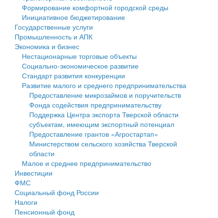
Формирование комфортной городской среды
Государственные услуги
Символика
муниципального округа Тверской области
Финансовое управление
Инициативное бюджетирование
Государственные услуги
Промышленность и АПК
Устав
Администрация Кашинского муниципального округа
Бюджет для граждан
Промышленность и АПК
Экономика и бизнес
Экономика и бизнес
Гостям округа
Тверской области
Имущество
Нестационарные торговые объекты
Социально-экономическое развитие
...
Туризм
Управление сельскими территориями
Выявление правообладателей ранее учтенных
Стандарт развития конкуренции
Развитие малого и среднего предпринимательства
Культура
Открытые данные
объектов недвижимости
Предоставление микрозаймов и поручительств
Фонда содействия предпринимательству
Образование
Работа с обращениями граждан
Имущественная поддержка субъектов малого и
Поддержка Центра экспорта Тверской области
субъектам, имеющим экспортный потенциал
Здравоохранение
Муниципальный контроль
среднего предпринимательства
Предоставление грантов «Агростартап»
Министерством сельского хозяйства Тверской
Социальная защита
Муниципальные услуги
Информационная поддержка субъектов малого и
области
Малое и среднее предпринимательство
Фотоальбом
Проекты административных регламентов
среднего предпринимательства
Инвестиции
ФМС
Антимонопольный комплаенс
Муниципальные программы
Социальный фонд России
Налоги
Противодействие коррупции
Контрольно-счетная палата
Пенсионный фонд