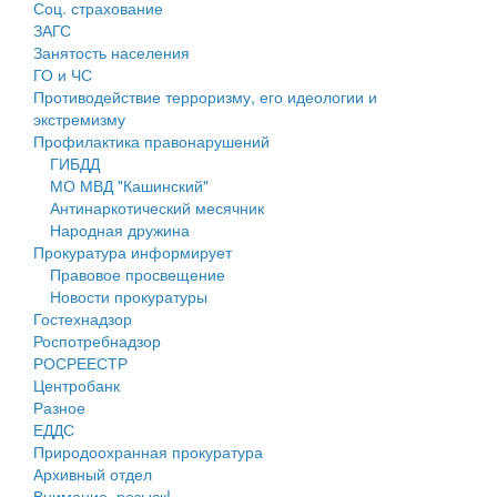
Соц. страхование
Персональные данные
ЗАГС
Занятость населения
Оценка регулирующего воздействия
ГО и ЧС
Противодействие терроризму, его идеологии и
Деятельность МУ
экстремизму
Профилактика правонарушений
Нормативы градостроительного проектирования
ГИБДД
МО МВД "Кашинский"
Правила землепользования и застройки
Антинаркотический месячник
Народная дружина
Генеральные планы
Прокуратура информирует
Правовое просвещение
Проекты планировки территории
Новости прокуратуры
Гостехнадзор
Собрание депутатов
Роспотребнадзор
РОСРЕЕСТР
Городское поселение
Центробанк
Разное
Сельские поселения
ЕДДС
Природоохранная прокуратура
Архивный отдел
Внимание, розыск!