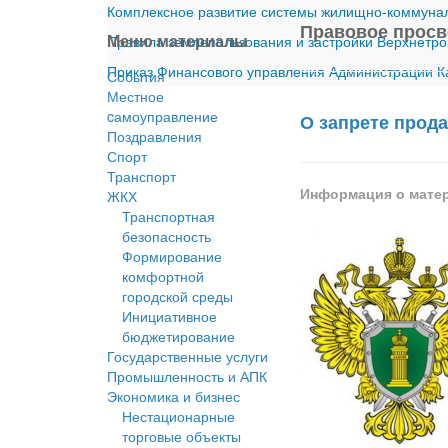
Комплексное развитие системы жилищно-коммуналь
Правовое прос
Меню материалы
Правила землепользования и застройки Верхнетро
Приказ Финансового управления Администрации Ка
События
Местное
cамоуправление
О запрете прод
Поздравления
Спорт
Транспорт
Информация о мате
ЖКХ
Транспортная
безопасность
Формирование
комфортной
городской среды
Инициативное
бюджетирование
Государственные услуги
Промышленность и АПК
Экономика и бизнес
Нестационарные
торговые объекты