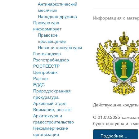
Антинаркотический
месячник
Народная дружина
Информация о мате
Прокуратура
информирует
Правовое
просвещение
Новости прокуратуры
Гостехнадзор
Роспотребнадзор
РОСРЕЕСТР
Центробанк
Разное
ЕДДС
Природоохранная
прокуратура
Архивный отдел
Действующие кредиты 
Внимание, розыск!
Архитектура и
С 01.03.2025 самозап
градостроительство
будет доступна и в м
Некоммерческие
организации
Подробнее...