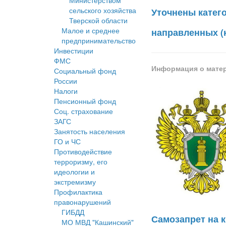
Министерством
сельского хозяйства
Уточнены катего
Тверской области
Малое и среднее
направленных (
предпринимательство
Инвестиции
ФМС
Информация о мате
Социальный фонд
России
Налоги
Пенсионный фонд
Соц. страхование
ЗАГС
Занятость населения
ГО и ЧС
Противодействие
терроризму, его
идеологии и
экстремизму
Профилактика
правонарушений
ГИБДД
Самозапрет на 
МО МВД "Кашинский"