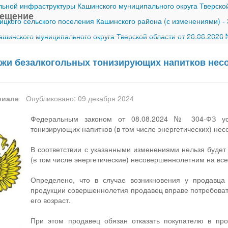
ной инфраструктуры Кашинского муниципального округа Тверской
вещение
ицкого сельского поселения Кашинского района (с изменениями)
-
шинского муниципального округа Тверской области от 26.06.2026
ажи безалкогольных тонизирующих напитков не
риале
Опубликовано: 09 декабря 2024
Федеральным законом от 08.08.2024 № 304-ФЗ уст
тонизирующих напитков (в том числе энергетических) нес
В соответствии с указанными изменениями нельзя будет
(в том числе энергетические) несовершеннолетним на вс
Определено, что в случае возникновения у продавца
продукции совершеннолетия продавец вправе потребоват
его возраст.
При этом продавец обязан отказать покупателю в про