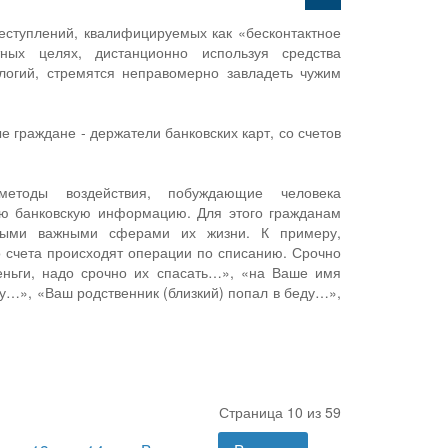
еступлений, квалифицируемых как «бесконтактное
тных целях, дистанционно используя средства
логий, стремятся неправомерно завладеть чужим
 граждане - держатели банковских карт, со счетов
етоды воздействия, побуждающие человека
ую банковскую информацию. Для этого гражданам
мыми важными сферами их жизни. К примеру,
о счета происходят операции по списанию. Срочно
еньги, надо срочно их спасать…», «на Ваше имя
у…», «Ваш родственник (близкий) попал в беду…»,
Страница 10 из 59