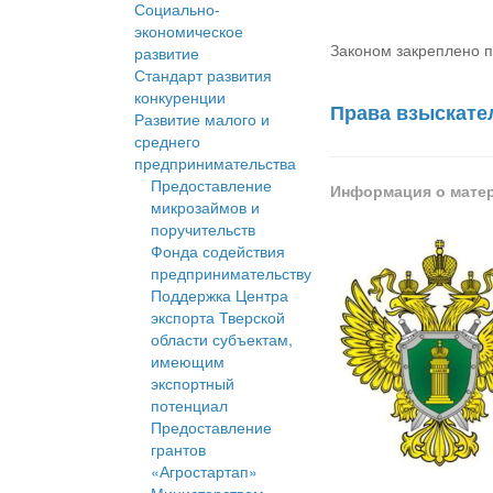
Социально-
экономическое
Законом закреплено п
развитие
Стандарт развития
конкуренции
Права взыскате
Развитие малого и
среднего
предпринимательства
Предоставление
Информация о мате
микрозаймов и
поручительств
Фонда содействия
предпринимательству
Поддержка Центра
экспорта Тверской
области субъектам,
имеющим
экспортный
потенциал
Предоставление
грантов
«Агростартап»