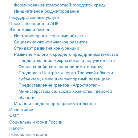
Формирование комфортной городской среды
Государственные услуги
Символика
муниципального округа Тверской области
Финансовое управление
Инициативное бюджетирование
Государственные услуги
Промышленность и АПК
Устав
Администрация Кашинского муниципального округа
Бюджет для граждан
Промышленность и АПК
Экономика и бизнес
Экономика и бизнес
Гостям округа
Тверской области
Имущество
Нестационарные торговые объекты
Социально-экономическое развитие
...
Туризм
Управление сельскими территориями
Выявление правообладателей ранее учтенных
Стандарт развития конкуренции
Развитие малого и среднего предпринимательства
Культура
Открытые данные
объектов недвижимости
Предоставление микрозаймов и поручительств
Фонда содействия предпринимательству
Образование
Работа с обращениями граждан
Имущественная поддержка субъектов малого и
Поддержка Центра экспорта Тверской области
субъектам, имеющим экспортный потенциал
Здравоохранение
Муниципальный контроль
среднего предпринимательства
Предоставление грантов «Агростартап»
Министерством сельского хозяйства Тверской
Социальная защита
Муниципальные услуги
Информационная поддержка субъектов малого и
области
Малое и среднее предпринимательство
Фотоальбом
Проекты административных регламентов
среднего предпринимательства
Инвестиции
ФМС
Антимонопольный комплаенс
Муниципальные программы
Социальный фонд России
Налоги
Противодействие коррупции
Контрольно-счетная палата
Пенсионный фонд