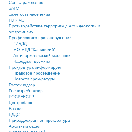
Соц. страхование
Персональные данные
ЗАГС
Занятость населения
Оценка регулирующего воздействия
ГО и ЧС
Противодействие терроризму, его идеологии и
Деятельность МУ
экстремизму
Профилактика правонарушений
Нормативы градостроительного проектирования
ГИБДД
МО МВД "Кашинский"
Правила землепользования и застройки
Антинаркотический месячник
Народная дружина
Генеральные планы
Прокуратура информирует
Правовое просвещение
Проекты планировки территории
Новости прокуратуры
Гостехнадзор
Собрание депутатов
Роспотребнадзор
РОСРЕЕСТР
Городское поселение
Центробанк
Разное
Сельские поселения
ЕДДС
Природоохранная прокуратура
Архивный отдел
Внимание, розыск!