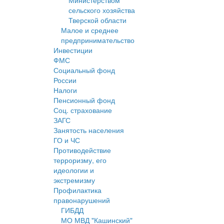
Министерством
сельского хозяйства
Тверской области
Малое и среднее
предпринимательство
Инвестиции
ФМС
Социальный фонд
России
Налоги
Пенсионный фонд
Соц. страхование
ЗАГС
Занятость населения
ГО и ЧС
Противодействие
терроризму, его
идеологии и
экстремизму
Профилактика
правонарушений
ГИБДД
МО МВД "Кашинский"