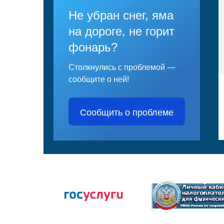
Не убран снег, яма
на дороге, не горит
фонарь?
Столкнулись с проблемой —
сообщите о ней!
Сообщить о проблеме