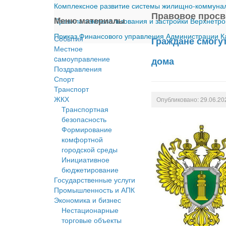
Комплексное развитие системы жилищно-коммуналь
Правовое прос
Меню материалы
Правила землепользования и застройки Верхнетро
Приказ Финансового управления Администрации Ка
События
Граждане смогу
Местное
cамоуправление
дома
Поздравления
Спорт
Транспорт
ЖКХ
Опубликовано: 29.06.20
Транспортная
безопасность
Формирование
комфортной
городской среды
Инициативное
бюджетирование
Государственные услуги
Промышленность и АПК
Экономика и бизнес
Нестационарные
торговые объекты