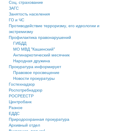
Соц. страхование
Персональные данные
ЗАГС
Занятость населения
Оценка регулирующего воздействия
ГО и ЧС
Противодействие терроризму, его идеологии и
Деятельность МУ
экстремизму
Профилактика правонарушений
Нормативы градостроительного проектирования
ГИБДД
МО МВД "Кашинский"
Правила землепользования и застройки
Антинаркотический месячник
Народная дружина
Генеральные планы
Прокуратура информирует
Правовое просвещение
Проекты планировки территории
Новости прокуратуры
Гостехнадзор
Собрание депутатов
Роспотребнадзор
РОСРЕЕСТР
Городское поселение
Центробанк
Разное
Сельские поселения
ЕДДС
Природоохранная прокуратура
Архивный отдел
Внимание, розыск!