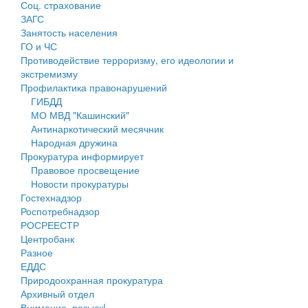
Соц. страхование
Персональные данные
ЗАГС
Занятость населения
Оценка регулирующего воздействия
ГО и ЧС
Противодействие терроризму, его идеологии и
Деятельность МУ
экстремизму
Профилактика правонарушений
Нормативы градостроительного проектирования
ГИБДД
МО МВД "Кашинский"
Правила землепользования и застройки
Антинаркотический месячник
Народная дружина
Генеральные планы
Прокуратура информирует
Правовое просвещение
Проекты планировки территории
Новости прокуратуры
Гостехнадзор
Собрание депутатов
Роспотребнадзор
РОСРЕЕСТР
Городское поселение
Центробанк
Разное
Сельские поселения
ЕДДС
Природоохранная прокуратура
Архивный отдел
Внимание, розыск!