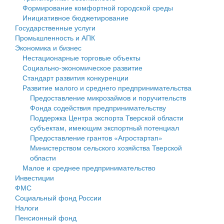
Формирование комфортной городской среды
Государственные услуги
Символика
муниципального округа Тверской области
Финансовое управление
Инициативное бюджетирование
Государственные услуги
Промышленность и АПК
Устав
Администрация Кашинского муниципального округа
Бюджет для граждан
Промышленность и АПК
Экономика и бизнес
Экономика и бизнес
Гостям округа
Тверской области
Имущество
Нестационарные торговые объекты
Социально-экономическое развитие
...
Туризм
Управление сельскими территориями
Выявление правообладателей ранее учтенных
Стандарт развития конкуренции
Развитие малого и среднего предпринимательства
Культура
Открытые данные
объектов недвижимости
Предоставление микрозаймов и поручительств
Фонда содействия предпринимательству
Образование
Работа с обращениями граждан
Имущественная поддержка субъектов малого и
Поддержка Центра экспорта Тверской области
субъектам, имеющим экспортный потенциал
Здравоохранение
Муниципальный контроль
среднего предпринимательства
Предоставление грантов «Агростартап»
Министерством сельского хозяйства Тверской
Социальная защита
Муниципальные услуги
Информационная поддержка субъектов малого и
области
Малое и среднее предпринимательство
Фотоальбом
Проекты административных регламентов
среднего предпринимательства
Инвестиции
ФМС
Антимонопольный комплаенс
Муниципальные программы
Социальный фонд России
Налоги
Противодействие коррупции
Контрольно-счетная палата
Пенсионный фонд