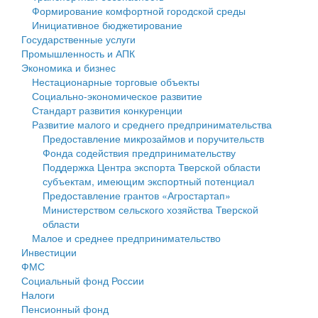
Формирование комфортной городской среды
Государственные услуги
Символика
муниципального округа Тверской области
Финансовое управление
Инициативное бюджетирование
Государственные услуги
Промышленность и АПК
Устав
Администрация Кашинского муниципального округа
Бюджет для граждан
Промышленность и АПК
Экономика и бизнес
Экономика и бизнес
Гостям округа
Тверской области
Имущество
Нестационарные торговые объекты
Социально-экономическое развитие
...
Туризм
Управление сельскими территориями
Выявление правообладателей ранее учтенных
Стандарт развития конкуренции
Развитие малого и среднего предпринимательства
Культура
Открытые данные
объектов недвижимости
Предоставление микрозаймов и поручительств
Фонда содействия предпринимательству
Образование
Работа с обращениями граждан
Имущественная поддержка субъектов малого и
Поддержка Центра экспорта Тверской области
субъектам, имеющим экспортный потенциал
Здравоохранение
Муниципальный контроль
среднего предпринимательства
Предоставление грантов «Агростартап»
Министерством сельского хозяйства Тверской
Социальная защита
Муниципальные услуги
Информационная поддержка субъектов малого и
области
Малое и среднее предпринимательство
Фотоальбом
Проекты административных регламентов
среднего предпринимательства
Инвестиции
ФМС
Антимонопольный комплаенс
Муниципальные программы
Социальный фонд России
Налоги
Противодействие коррупции
Контрольно-счетная палата
Пенсионный фонд