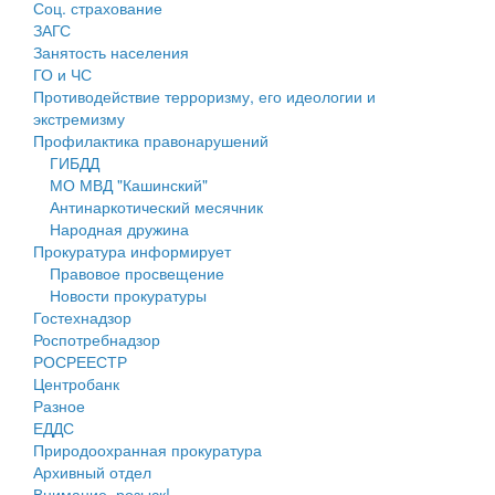
Соц. страхование
Персональные данные
ЗАГС
Занятость населения
Оценка регулирующего воздействия
ГО и ЧС
Противодействие терроризму, его идеологии и
Деятельность МУ
экстремизму
Профилактика правонарушений
Нормативы градостроительного проектирования
ГИБДД
МО МВД "Кашинский"
Правила землепользования и застройки
Антинаркотический месячник
Народная дружина
Генеральные планы
Прокуратура информирует
Правовое просвещение
Проекты планировки территории
Новости прокуратуры
Гостехнадзор
Собрание депутатов
Роспотребнадзор
РОСРЕЕСТР
Городское поселение
Центробанк
Разное
Сельские поселения
ЕДДС
Природоохранная прокуратура
Архивный отдел
Внимание, розыск!