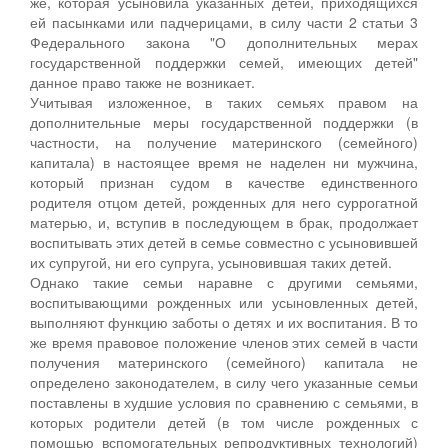
же, которая усыновила указанных детей, приходящихся
ей пасынками или падчерицами, в силу части 2 статьи 3
Федерального закона "О дополнительных мерах
государственной поддержки семей, имеющих детей"
данное право также не возникает.
Учитывая изложенное, в таких семьях правом на
дополнительные меры государственной поддержки (в
частности, на получение материнского (семейного)
капитала) в настоящее время не наделен ни мужчина,
который признан судом в качестве единственного
родителя отцом детей, рожденных для него суррогатной
матерью, и, вступив в последующем в брак, продолжает
воспитывать этих детей в семье совместно с усыновившей
их супругой, ни его супруга, усыновившая таких детей.
Однако такие семьи наравне с другими семьями,
воспитывающими рожденных или усыновленных детей,
выполняют функцию заботы о детях и их воспитания. В то
же время правовое положение членов этих семей в части
получения материнского (семейного) капитала не
определено законодателем, в силу чего указанные семьи
поставлены в худшие условия по сравнению с семьями, в
которых родители детей (в том числе рожденных с
помощью вспомогательных репродуктивных технологий)