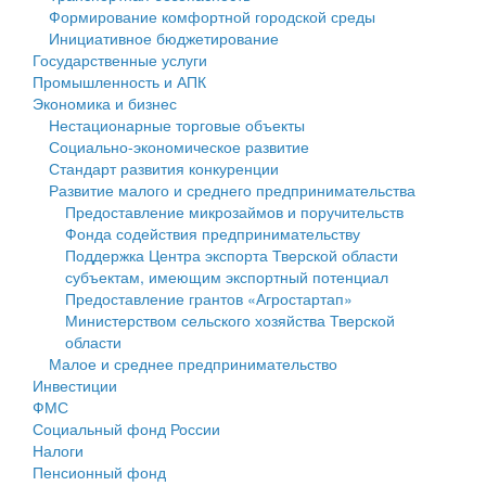
Формирование комфортной городской среды
Государственные услуги
Символика
муниципального округа Тверской области
Финансовое управление
Инициативное бюджетирование
Государственные услуги
Промышленность и АПК
Устав
Администрация Кашинского муниципального округа
Бюджет для граждан
Промышленность и АПК
Экономика и бизнес
Экономика и бизнес
Гостям округа
Тверской области
Имущество
Нестационарные торговые объекты
Социально-экономическое развитие
...
Туризм
Управление сельскими территориями
Выявление правообладателей ранее учтенных
Стандарт развития конкуренции
Развитие малого и среднего предпринимательства
Культура
Открытые данные
объектов недвижимости
Предоставление микрозаймов и поручительств
Фонда содействия предпринимательству
Образование
Работа с обращениями граждан
Имущественная поддержка субъектов малого и
Поддержка Центра экспорта Тверской области
субъектам, имеющим экспортный потенциал
Здравоохранение
Муниципальный контроль
среднего предпринимательства
Предоставление грантов «Агростартап»
Министерством сельского хозяйства Тверской
Социальная защита
Муниципальные услуги
Информационная поддержка субъектов малого и
области
Малое и среднее предпринимательство
Фотоальбом
Проекты административных регламентов
среднего предпринимательства
Инвестиции
ФМС
Антимонопольный комплаенс
Муниципальные программы
Социальный фонд России
Налоги
Противодействие коррупции
Контрольно-счетная палата
Пенсионный фонд