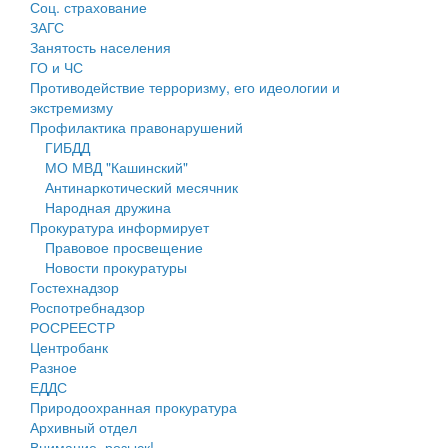
Соц. страхование
Персональные данные
ЗАГС
Занятость населения
Оценка регулирующего воздействия
ГО и ЧС
Противодействие терроризму, его идеологии и
Деятельность МУ
экстремизму
Профилактика правонарушений
Нормативы градостроительного проектирования
ГИБДД
МО МВД "Кашинский"
Правила землепользования и застройки
Антинаркотический месячник
Народная дружина
Генеральные планы
Прокуратура информирует
Правовое просвещение
Проекты планировки территории
Новости прокуратуры
Гостехнадзор
Собрание депутатов
Роспотребнадзор
РОСРЕЕСТР
Городское поселение
Центробанк
Разное
Сельские поселения
ЕДДС
Природоохранная прокуратура
Архивный отдел
Внимание, розыск!