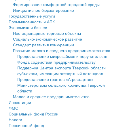
Формирование комфортной городской среды
Государственные услуги
Символика
муниципального округа Тверской области
Финансовое управление
Инициативное бюджетирование
Государственные услуги
Промышленность и АПК
Устав
Администрация Кашинского муниципального округа
Бюджет для граждан
Промышленность и АПК
Экономика и бизнес
Экономика и бизнес
Гостям округа
Тверской области
Имущество
Нестационарные торговые объекты
Социально-экономическое развитие
...
Туризм
Управление сельскими территориями
Выявление правообладателей ранее учтенных
Стандарт развития конкуренции
Развитие малого и среднего предпринимательства
Культура
Открытые данные
объектов недвижимости
Предоставление микрозаймов и поручительств
Фонда содействия предпринимательству
Образование
Работа с обращениями граждан
Имущественная поддержка субъектов малого и
Поддержка Центра экспорта Тверской области
субъектам, имеющим экспортный потенциал
Здравоохранение
Муниципальный контроль
среднего предпринимательства
Предоставление грантов «Агростартап»
Министерством сельского хозяйства Тверской
Социальная защита
Муниципальные услуги
Информационная поддержка субъектов малого и
области
Малое и среднее предпринимательство
Фотоальбом
Проекты административных регламентов
среднего предпринимательства
Инвестиции
ФМС
Антимонопольный комплаенс
Муниципальные программы
Социальный фонд России
Налоги
Противодействие коррупции
Контрольно-счетная палата
Пенсионный фонд