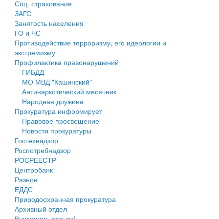
Соц. страхование
Персональные данные
ЗАГС
Занятость населения
Оценка регулирующего воздействия
ГО и ЧС
Противодействие терроризму, его идеологии и
Деятельность МУ
экстремизму
Профилактика правонарушений
Нормативы градостроительного проектирования
ГИБДД
МО МВД "Кашинский"
Правила землепользования и застройки
Антинаркотический месячник
Народная дружина
Генеральные планы
Прокуратура информирует
Правовое просвещение
Проекты планировки территории
Новости прокуратуры
Гостехнадзор
Собрание депутатов
Роспотребнадзор
РОСРЕЕСТР
Городское поселение
Центробанк
Разное
Сельские поселения
ЕДДС
Природоохранная прокуратура
Архивный отдел
Внимание, розыск!