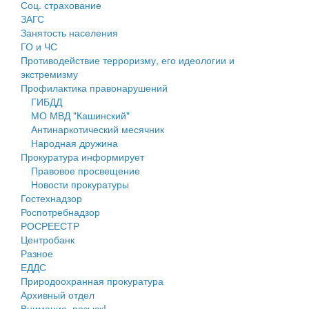
Соц. страхование
Персональные данные
ЗАГС
Занятость населения
Оценка регулирующего воздействия
ГО и ЧС
Противодействие терроризму, его идеологии и
Деятельность МУ
экстремизму
Профилактика правонарушений
Нормативы градостроительного проектирования
ГИБДД
МО МВД "Кашинский"
Правила землепользования и застройки
Антинаркотический месячник
Народная дружина
Генеральные планы
Прокуратура информирует
Правовое просвещение
Проекты планировки территории
Новости прокуратуры
Гостехнадзор
Собрание депутатов
Роспотребнадзор
РОСРЕЕСТР
Городское поселение
Центробанк
Разное
Сельские поселения
ЕДДС
Природоохранная прокуратура
Архивный отдел
Внимание, розыск!