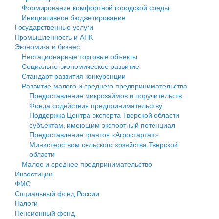
Формирование комфортной городской среды
Государственные услуги
Символика
муниципального округа Тверской области
Финансовое управление
Инициативное бюджетирование
Государственные услуги
Промышленность и АПК
Устав
Администрация Кашинского муниципального округа
Бюджет для граждан
Промышленность и АПК
Экономика и бизнес
Экономика и бизнес
Гостям округа
Тверской области
Имущество
Нестационарные торговые объекты
Социально-экономическое развитие
...
Туризм
Управление сельскими территориями
Выявление правообладателей ранее учтенных
Стандарт развития конкуренции
Развитие малого и среднего предпринимательства
Культура
Открытые данные
объектов недвижимости
Предоставление микрозаймов и поручительств
Фонда содействия предпринимательству
Образование
Работа с обращениями граждан
Имущественная поддержка субъектов малого и
Поддержка Центра экспорта Тверской области
субъектам, имеющим экспортный потенциал
Здравоохранение
Муниципальный контроль
среднего предпринимательства
Предоставление грантов «Агростартап»
Министерством сельского хозяйства Тверской
Социальная защита
Муниципальные услуги
Информационная поддержка субъектов малого и
области
Малое и среднее предпринимательство
Фотоальбом
Проекты административных регламентов
среднего предпринимательства
Инвестиции
ФМС
Антимонопольный комплаенс
Муниципальные программы
Социальный фонд России
Налоги
Противодействие коррупции
Контрольно-счетная палата
Пенсионный фонд