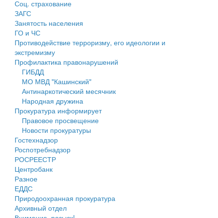
Соц. страхование
Персональные данные
ЗАГС
Занятость населения
Оценка регулирующего воздействия
ГО и ЧС
Противодействие терроризму, его идеологии и
Деятельность МУ
экстремизму
Профилактика правонарушений
Нормативы градостроительного проектирования
ГИБДД
МО МВД "Кашинский"
Правила землепользования и застройки
Антинаркотический месячник
Народная дружина
Генеральные планы
Прокуратура информирует
Правовое просвещение
Проекты планировки территории
Новости прокуратуры
Гостехнадзор
Собрание депутатов
Роспотребнадзор
РОСРЕЕСТР
Городское поселение
Центробанк
Разное
Сельские поселения
ЕДДС
Природоохранная прокуратура
Архивный отдел
Внимание, розыск!