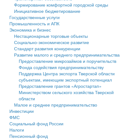
Формирование комфортной городской среды
Государственные услуги
Символика
муниципального округа Тверской области
Финансовое управление
Инициативное бюджетирование
Государственные услуги
Промышленность и АПК
Устав
Администрация Кашинского муниципального округа
Бюджет для граждан
Промышленность и АПК
Экономика и бизнес
Экономика и бизнес
Гостям округа
Тверской области
Имущество
Нестационарные торговые объекты
Социально-экономическое развитие
...
Туризм
Управление сельскими территориями
Выявление правообладателей ранее учтенных
Стандарт развития конкуренции
Развитие малого и среднего предпринимательства
Культура
Открытые данные
объектов недвижимости
Предоставление микрозаймов и поручительств
Фонда содействия предпринимательству
Образование
Работа с обращениями граждан
Имущественная поддержка субъектов малого и
Поддержка Центра экспорта Тверской области
субъектам, имеющим экспортный потенциал
Здравоохранение
Муниципальный контроль
среднего предпринимательства
Предоставление грантов «Агростартап»
Министерством сельского хозяйства Тверской
Социальная защита
Муниципальные услуги
Информационная поддержка субъектов малого и
области
Малое и среднее предпринимательство
Фотоальбом
Проекты административных регламентов
среднего предпринимательства
Инвестиции
ФМС
Антимонопольный комплаенс
Муниципальные программы
Социальный фонд России
Налоги
Противодействие коррупции
Контрольно-счетная палата
Пенсионный фонд