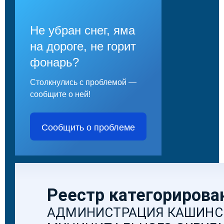
Не убран снег, яма
на дороге, не горит
фонарь?
Столкнулись с проблемой —
сообщите о ней!
Сообщить о проблеме