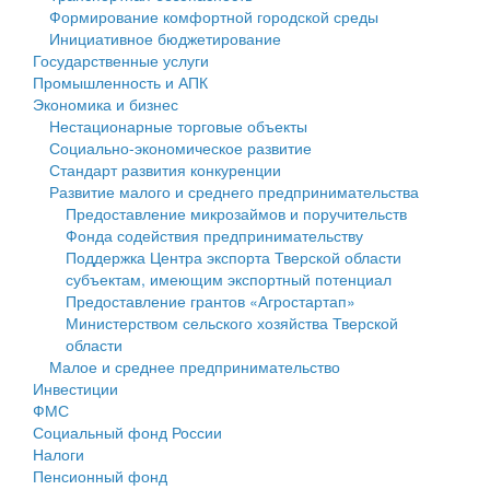
Формирование комфортной городской среды
Государственные услуги
Символика
муниципального округа Тверской области
Финансовое управление
Инициативное бюджетирование
Государственные услуги
Промышленность и АПК
Устав
Администрация Кашинского муниципального округа
Бюджет для граждан
Промышленность и АПК
Экономика и бизнес
Экономика и бизнес
Гостям округа
Тверской области
Имущество
Нестационарные торговые объекты
Социально-экономическое развитие
...
Туризм
Управление сельскими территориями
Выявление правообладателей ранее учтенных
Стандарт развития конкуренции
Развитие малого и среднего предпринимательства
Культура
Открытые данные
объектов недвижимости
Предоставление микрозаймов и поручительств
Фонда содействия предпринимательству
Образование
Работа с обращениями граждан
Имущественная поддержка субъектов малого и
Поддержка Центра экспорта Тверской области
субъектам, имеющим экспортный потенциал
Здравоохранение
Муниципальный контроль
среднего предпринимательства
Предоставление грантов «Агростартап»
Министерством сельского хозяйства Тверской
Социальная защита
Муниципальные услуги
Информационная поддержка субъектов малого и
области
Малое и среднее предпринимательство
Фотоальбом
Проекты административных регламентов
среднего предпринимательства
Инвестиции
ФМС
Антимонопольный комплаенс
Муниципальные программы
Социальный фонд России
Налоги
Противодействие коррупции
Контрольно-счетная палата
Пенсионный фонд