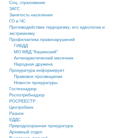
Соц. страхование
Персональные данные
ЗАГС
Занятость населения
Оценка регулирующего воздействия
ГО и ЧС
Противодействие терроризму, его идеологии и
Деятельность МУ
экстремизму
Профилактика правонарушений
Нормативы градостроительного проектирования
ГИБДД
МО МВД "Кашинский"
Правила землепользования и застройки
Антинаркотический месячник
Народная дружина
Генеральные планы
Прокуратура информирует
Правовое просвещение
Проекты планировки территории
Новости прокуратуры
Гостехнадзор
Собрание депутатов
Роспотребнадзор
РОСРЕЕСТР
Городское поселение
Центробанк
Разное
Сельские поселения
ЕДДС
Природоохранная прокуратура
Архивный отдел
Внимание, розыск!