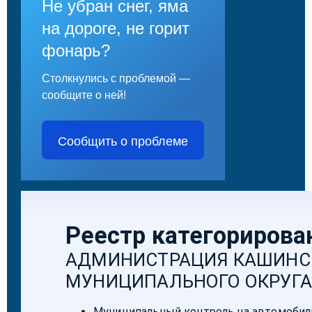
Не убран снег, яма
на дороге, не горит
фонарь?
Столкнулись с проблемой —
сообщите о ней!
Сообщить о проблеме