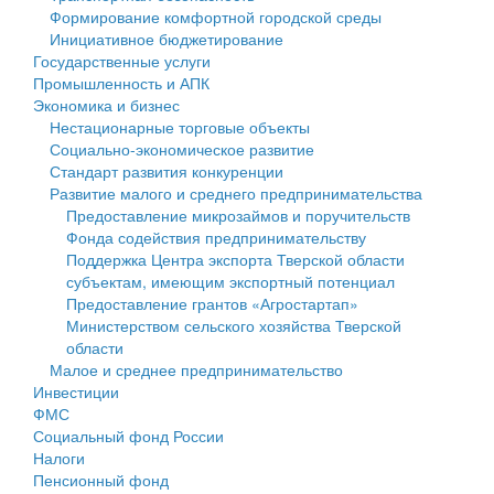
Формирование комфортной городской среды
Государственные услуги
Символика
муниципального округа Тверской области
Финансовое управление
Инициативное бюджетирование
Государственные услуги
Промышленность и АПК
Устав
Администрация Кашинского муниципального округа
Бюджет для граждан
Промышленность и АПК
Экономика и бизнес
Экономика и бизнес
Гостям округа
Тверской области
Имущество
Нестационарные торговые объекты
Социально-экономическое развитие
...
Туризм
Управление сельскими территориями
Выявление правообладателей ранее учтенных
Стандарт развития конкуренции
Развитие малого и среднего предпринимательства
Культура
Открытые данные
объектов недвижимости
Предоставление микрозаймов и поручительств
Фонда содействия предпринимательству
Образование
Работа с обращениями граждан
Имущественная поддержка субъектов малого и
Поддержка Центра экспорта Тверской области
субъектам, имеющим экспортный потенциал
Здравоохранение
Муниципальный контроль
среднего предпринимательства
Предоставление грантов «Агростартап»
Министерством сельского хозяйства Тверской
Социальная защита
Муниципальные услуги
Информационная поддержка субъектов малого и
области
Малое и среднее предпринимательство
Фотоальбом
Проекты административных регламентов
среднего предпринимательства
Инвестиции
ФМС
Антимонопольный комплаенс
Муниципальные программы
Социальный фонд России
Налоги
Противодействие коррупции
Контрольно-счетная палата
Пенсионный фонд