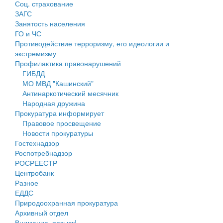
Соц. страхование
Персональные данные
ЗАГС
Занятость населения
Оценка регулирующего воздействия
ГО и ЧС
Противодействие терроризму, его идеологии и
Деятельность МУ
экстремизму
Профилактика правонарушений
Нормативы градостроительного проектирования
ГИБДД
МО МВД "Кашинский"
Правила землепользования и застройки
Антинаркотический месячник
Народная дружина
Генеральные планы
Прокуратура информирует
Правовое просвещение
Проекты планировки территории
Новости прокуратуры
Гостехнадзор
Собрание депутатов
Роспотребнадзор
РОСРЕЕСТР
Городское поселение
Центробанк
Разное
Сельские поселения
ЕДДС
Природоохранная прокуратура
Архивный отдел
Внимание, розыск!