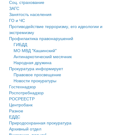
Соц. страхование
Персональные данные
ЗАГС
Занятость населения
Оценка регулирующего воздействия
ГО и ЧС
Противодействие терроризму, его идеологии и
Деятельность МУ
экстремизму
Профилактика правонарушений
Нормативы градостроительного проектирования
ГИБДД
МО МВД "Кашинский"
Правила землепользования и застройки
Антинаркотический месячник
Народная дружина
Генеральные планы
Прокуратура информирует
Правовое просвещение
Проекты планировки территории
Новости прокуратуры
Гостехнадзор
Собрание депутатов
Роспотребнадзор
РОСРЕЕСТР
Городское поселение
Центробанк
Разное
Сельские поселения
ЕДДС
Природоохранная прокуратура
Архивный отдел
Внимание, розыск!