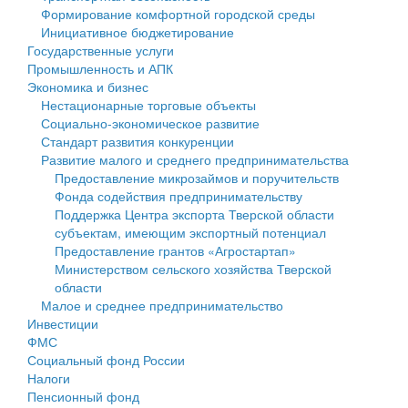
Формирование комфортной городской среды
Государственные услуги
Символика
муниципального округа Тверской области
Финансовое управление
Инициативное бюджетирование
Государственные услуги
Промышленность и АПК
Устав
Администрация Кашинского муниципального округа
Бюджет для граждан
Промышленность и АПК
Экономика и бизнес
Экономика и бизнес
Гостям округа
Тверской области
Имущество
Нестационарные торговые объекты
Социально-экономическое развитие
...
Туризм
Управление сельскими территориями
Выявление правообладателей ранее учтенных
Стандарт развития конкуренции
Развитие малого и среднего предпринимательства
Культура
Открытые данные
объектов недвижимости
Предоставление микрозаймов и поручительств
Фонда содействия предпринимательству
Образование
Работа с обращениями граждан
Имущественная поддержка субъектов малого и
Поддержка Центра экспорта Тверской области
субъектам, имеющим экспортный потенциал
Здравоохранение
Муниципальный контроль
среднего предпринимательства
Предоставление грантов «Агростартап»
Министерством сельского хозяйства Тверской
Социальная защита
Муниципальные услуги
Информационная поддержка субъектов малого и
области
Малое и среднее предпринимательство
Фотоальбом
Проекты административных регламентов
среднего предпринимательства
Инвестиции
ФМС
Антимонопольный комплаенс
Муниципальные программы
Социальный фонд России
Налоги
Противодействие коррупции
Контрольно-счетная палата
Пенсионный фонд