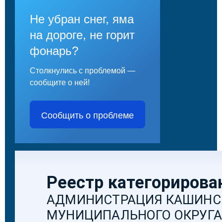
Не убран снег, яма
на дороге, не горит
фонарь?
Столкнулись с проблемой —
сообщите о ней!
Сообщить о проблеме