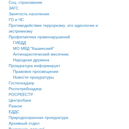
Соц. страхование
Персональные данные
ЗАГС
Занятость населения
Оценка регулирующего воздействия
ГО и ЧС
Противодействие терроризму, его идеологии и
Деятельность МУ
экстремизму
Профилактика правонарушений
Нормативы градостроительного проектирования
ГИБДД
МО МВД "Кашинский"
Правила землепользования и застройки
Антинаркотический месячник
Народная дружина
Генеральные планы
Прокуратура информирует
Правовое просвещение
Проекты планировки территории
Новости прокуратуры
Гостехнадзор
Собрание депутатов
Роспотребнадзор
РОСРЕЕСТР
Городское поселение
Центробанк
Разное
Сельские поселения
ЕДДС
Природоохранная прокуратура
Архивный отдел
Внимание, розыск!