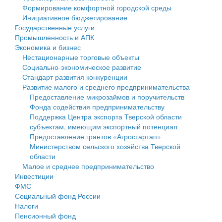
Формирование комфортной городской среды
Государственные услуги
Символика
муниципального округа Тверской области
Финансовое управление
Инициативное бюджетирование
Государственные услуги
Промышленность и АПК
Устав
Администрация Кашинского муниципального округа
Бюджет для граждан
Промышленность и АПК
Экономика и бизнес
Экономика и бизнес
Гостям округа
Тверской области
Имущество
Нестационарные торговые объекты
Социально-экономическое развитие
...
Туризм
Управление сельскими территориями
Выявление правообладателей ранее учтенных
Стандарт развития конкуренции
Развитие малого и среднего предпринимательства
Культура
Открытые данные
объектов недвижимости
Предоставление микрозаймов и поручительств
Фонда содействия предпринимательству
Образование
Работа с обращениями граждан
Имущественная поддержка субъектов малого и
Поддержка Центра экспорта Тверской области
субъектам, имеющим экспортный потенциал
Здравоохранение
Муниципальный контроль
среднего предпринимательства
Предоставление грантов «Агростартап»
Министерством сельского хозяйства Тверской
Социальная защита
Муниципальные услуги
Информационная поддержка субъектов малого и
области
Малое и среднее предпринимательство
Фотоальбом
Проекты административных регламентов
среднего предпринимательства
Инвестиции
ФМС
Антимонопольный комплаенс
Муниципальные программы
Социальный фонд России
Налоги
Противодействие коррупции
Контрольно-счетная палата
Пенсионный фонд