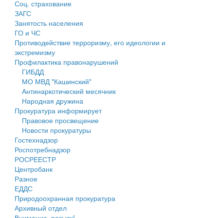
Соц. страхование
Персональные данные
ЗАГС
Занятость населения
Оценка регулирующего воздействия
ГО и ЧС
Противодействие терроризму, его идеологии и
Деятельность МУ
экстремизму
Профилактика правонарушений
Нормативы градостроительного проектирования
ГИБДД
МО МВД "Кашинский"
Правила землепользования и застройки
Антинаркотический месячник
Народная дружина
Генеральные планы
Прокуратура информирует
Правовое просвещение
Проекты планировки территории
Новости прокуратуры
Гостехнадзор
Собрание депутатов
Роспотребнадзор
РОСРЕЕСТР
Городское поселение
Центробанк
Разное
Сельские поселения
ЕДДС
Природоохранная прокуратура
Архивный отдел
Внимание, розыск!