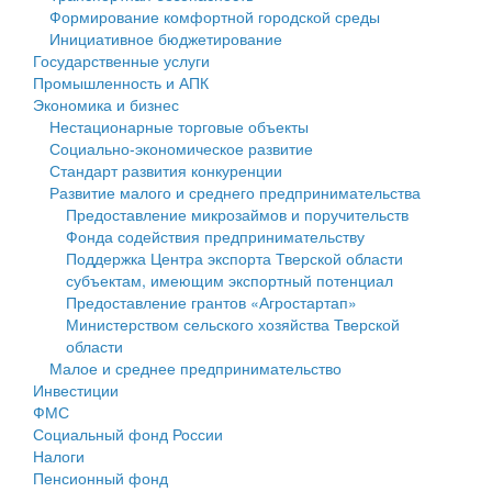
Формирование комфортной городской среды
Государственные услуги
Символика
муниципального округа Тверской области
Финансовое управление
Инициативное бюджетирование
Государственные услуги
Промышленность и АПК
Устав
Администрация Кашинского муниципального округа
Бюджет для граждан
Промышленность и АПК
Экономика и бизнес
Экономика и бизнес
Гостям округа
Тверской области
Имущество
Нестационарные торговые объекты
Социально-экономическое развитие
...
Туризм
Управление сельскими территориями
Выявление правообладателей ранее учтенных
Стандарт развития конкуренции
Развитие малого и среднего предпринимательства
Культура
Открытые данные
объектов недвижимости
Предоставление микрозаймов и поручительств
Фонда содействия предпринимательству
Образование
Работа с обращениями граждан
Имущественная поддержка субъектов малого и
Поддержка Центра экспорта Тверской области
субъектам, имеющим экспортный потенциал
Здравоохранение
Муниципальный контроль
среднего предпринимательства
Предоставление грантов «Агростартап»
Министерством сельского хозяйства Тверской
Социальная защита
Муниципальные услуги
Информационная поддержка субъектов малого и
области
Малое и среднее предпринимательство
Фотоальбом
Проекты административных регламентов
среднего предпринимательства
Инвестиции
ФМС
Антимонопольный комплаенс
Муниципальные программы
Социальный фонд России
Налоги
Противодействие коррупции
Контрольно-счетная палата
Пенсионный фонд