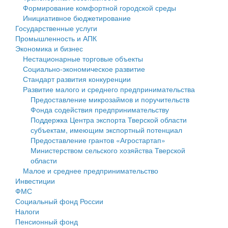
Формирование комфортной городской среды
Государственные услуги
Символика
муниципального округа Тверской области
Финансовое управление
Инициативное бюджетирование
Государственные услуги
Промышленность и АПК
Устав
Администрация Кашинского муниципального округа
Бюджет для граждан
Промышленность и АПК
Экономика и бизнес
Экономика и бизнес
Гостям округа
Тверской области
Имущество
Нестационарные торговые объекты
Социально-экономическое развитие
...
Туризм
Управление сельскими территориями
Выявление правообладателей ранее учтенных
Стандарт развития конкуренции
Развитие малого и среднего предпринимательства
Культура
Открытые данные
объектов недвижимости
Предоставление микрозаймов и поручительств
Фонда содействия предпринимательству
Образование
Работа с обращениями граждан
Имущественная поддержка субъектов малого и
Поддержка Центра экспорта Тверской области
субъектам, имеющим экспортный потенциал
Здравоохранение
Муниципальный контроль
среднего предпринимательства
Предоставление грантов «Агростартап»
Министерством сельского хозяйства Тверской
Социальная защита
Муниципальные услуги
Информационная поддержка субъектов малого и
области
Малое и среднее предпринимательство
Фотоальбом
Проекты административных регламентов
среднего предпринимательства
Инвестиции
ФМС
Антимонопольный комплаенс
Муниципальные программы
Социальный фонд России
Налоги
Противодействие коррупции
Контрольно-счетная палата
Пенсионный фонд