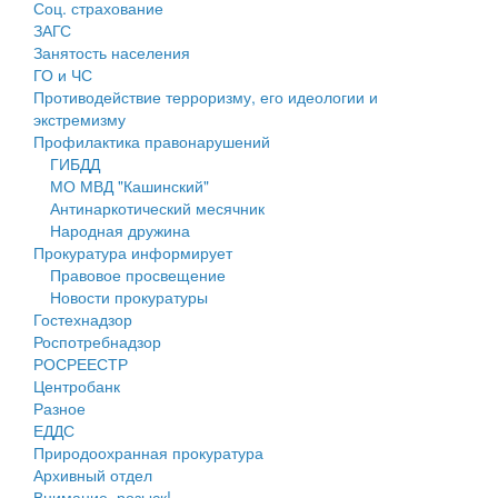
Соц. страхование
Персональные данные
ЗАГС
Занятость населения
Оценка регулирующего воздействия
ГО и ЧС
Противодействие терроризму, его идеологии и
Деятельность МУ
экстремизму
Профилактика правонарушений
Нормативы градостроительного проектирования
ГИБДД
МО МВД "Кашинский"
Правила землепользования и застройки
Антинаркотический месячник
Народная дружина
Генеральные планы
Прокуратура информирует
Правовое просвещение
Проекты планировки территории
Новости прокуратуры
Гостехнадзор
Собрание депутатов
Роспотребнадзор
РОСРЕЕСТР
Городское поселение
Центробанк
Разное
Сельские поселения
ЕДДС
Природоохранная прокуратура
Архивный отдел
Внимание, розыск!