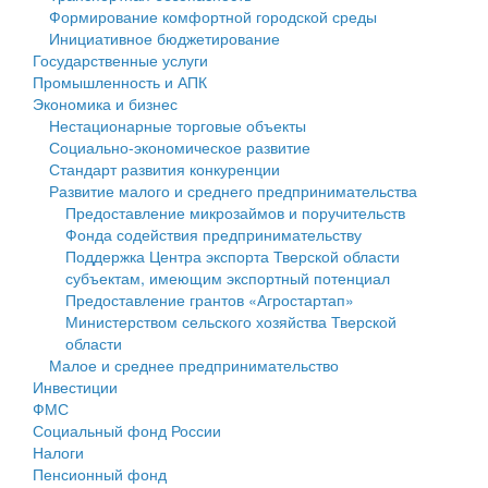
Формирование комфортной городской среды
Государственные услуги
Символика
муниципального округа Тверской области
Финансовое управление
Инициативное бюджетирование
Государственные услуги
Промышленность и АПК
Устав
Администрация Кашинского муниципального округа
Бюджет для граждан
Промышленность и АПК
Экономика и бизнес
Экономика и бизнес
Гостям округа
Тверской области
Имущество
Нестационарные торговые объекты
Социально-экономическое развитие
...
Туризм
Управление сельскими территориями
Выявление правообладателей ранее учтенных
Стандарт развития конкуренции
Развитие малого и среднего предпринимательства
Культура
Открытые данные
объектов недвижимости
Предоставление микрозаймов и поручительств
Фонда содействия предпринимательству
Образование
Работа с обращениями граждан
Имущественная поддержка субъектов малого и
Поддержка Центра экспорта Тверской области
субъектам, имеющим экспортный потенциал
Здравоохранение
Муниципальный контроль
среднего предпринимательства
Предоставление грантов «Агростартап»
Министерством сельского хозяйства Тверской
Социальная защита
Муниципальные услуги
Информационная поддержка субъектов малого и
области
Малое и среднее предпринимательство
Фотоальбом
Проекты административных регламентов
среднего предпринимательства
Инвестиции
ФМС
Антимонопольный комплаенс
Муниципальные программы
Социальный фонд России
Налоги
Противодействие коррупции
Контрольно-счетная палата
Пенсионный фонд