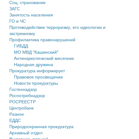
Соц. страхование
Персональные данные
ЗАГС
Занятость населения
Оценка регулирующего воздействия
ГО и ЧС
Противодействие терроризму, его идеологии и
Деятельность МУ
экстремизму
Профилактика правонарушений
Нормативы градостроительного проектирования
ГИБДД
МО МВД "Кашинский"
Правила землепользования и застройки
Антинаркотический месячник
Народная дружина
Генеральные планы
Прокуратура информирует
Правовое просвещение
Проекты планировки территории
Новости прокуратуры
Гостехнадзор
Собрание депутатов
Роспотребнадзор
РОСРЕЕСТР
Городское поселение
Центробанк
Разное
Сельские поселения
ЕДДС
Природоохранная прокуратура
Архивный отдел
Внимание, розыск!