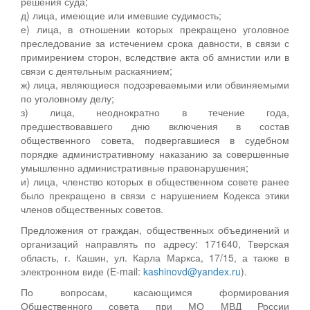
решения суда;
д) лица, имеющие или имевшие судимость;
е) лица, в отношении которых прекращено уголовное
преследование за истечением срока давности, в связи с
примирением сторон, вследствие акта об амнистии или в
связи с деятельным раскаянием;
ж) лица, являющиеся подозреваемыми или обвиняемыми
по уголовному делу;
з) лица, неоднократно в течение года,
предшествовавшего дню включения в состав
общественного совета, подвергавшиеся в судебном
порядке административному наказанию за совершенные
умышленно административные правонарушения;
и) лица, членство которых в общественном совете ранее
было прекращено в связи с нарушением Кодекса этики
членов общественных советов.
Предложения от граждан, общественных объединений и
организаций направлять по адресу: 171640, Тверская
область, г. Кашин, ул. Карла Маркса, 17/15, а также в
электронном виде (E-mail:
kashinovd@yandex.ru
).
По вопросам, касающимся формирования
Общественного совета при МО МВД России