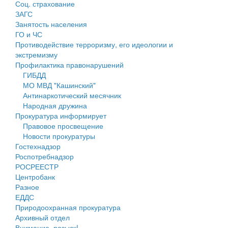
Соц. страхование
Персональные данные
ЗАГС
Занятость населения
Оценка регулирующего воздействия
ГО и ЧС
Противодействие терроризму, его идеологии и
Деятельность МУ
экстремизму
Профилактика правонарушений
Нормативы градостроительного проектирования
ГИБДД
МО МВД "Кашинский"
Правила землепользования и застройки
Антинаркотический месячник
Народная дружина
Генеральные планы
Прокуратура информирует
Правовое просвещение
Проекты планировки территории
Новости прокуратуры
Гостехнадзор
Собрание депутатов
Роспотребнадзор
РОСРЕЕСТР
Городское поселение
Центробанк
Разное
Сельские поселения
ЕДДС
Природоохранная прокуратура
Архивный отдел
Внимание, розыск!