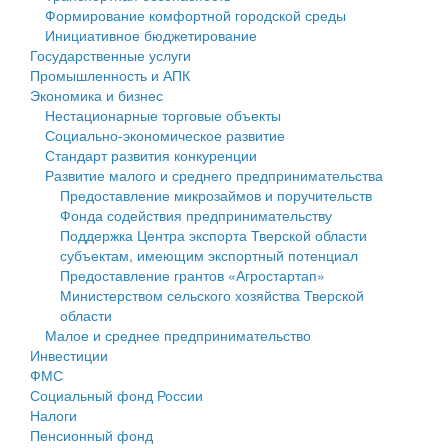
Формирование комфортной городской среды
Государственные услуги
Символика
муниципального округа Тверской области
Финансовое управление
Инициативное бюджетирование
Государственные услуги
Промышленность и АПК
Устав
Администрация Кашинского муниципального округа
Бюджет для граждан
Промышленность и АПК
Экономика и бизнес
Экономика и бизнес
Гостям округа
Тверской области
Имущество
Нестационарные торговые объекты
Социально-экономическое развитие
...
Туризм
Управление сельскими территориями
Выявление правообладателей ранее учтенных
Стандарт развития конкуренции
Развитие малого и среднего предпринимательства
Культура
Открытые данные
объектов недвижимости
Предоставление микрозаймов и поручительств
Фонда содействия предпринимательству
Образование
Работа с обращениями граждан
Имущественная поддержка субъектов малого и
Поддержка Центра экспорта Тверской области
субъектам, имеющим экспортный потенциал
Здравоохранение
Муниципальный контроль
среднего предпринимательства
Предоставление грантов «Агростартап»
Министерством сельского хозяйства Тверской
Социальная защита
Муниципальные услуги
Информационная поддержка субъектов малого и
области
Малое и среднее предпринимательство
Фотоальбом
Проекты административных регламентов
среднего предпринимательства
Инвестиции
ФМС
Антимонопольный комплаенс
Муниципальные программы
Социальный фонд России
Налоги
Противодействие коррупции
Контрольно-счетная палата
Пенсионный фонд